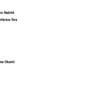
en Nabild
erførste flex
ma Okami