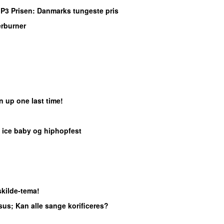
 P3 Prisen: Danmarks tungeste pris
erburner
rn up one last time!
e, ice baby og hiphopfest
skilde-tema!
sus; Kan alle sange korificeres?