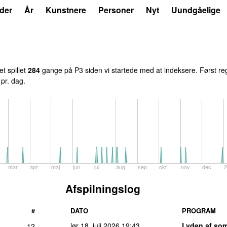
der
År
Kunstnere
Personer
Nyt
Uundgåelige
et spillet
284
gange på P3 siden vi startede med at indeksere. Først re
 pr. dag.
mar
apr
maj
jun
jul
aug
sep
okt
nov
dec
2
Afspilningslog
#
DATO
PROGRAM
lør 18. juli 2026
19:43
Lyden af so
12