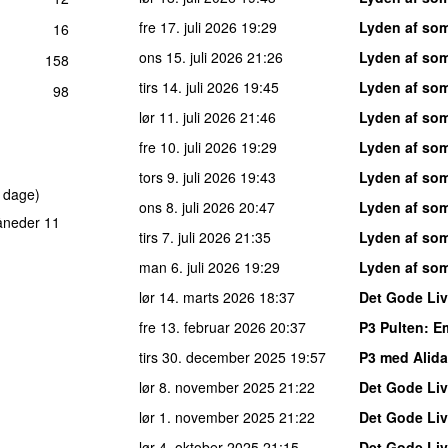
fre 17. juli 2026
19:29
Lyden af so
16
ons 15. juli 2026
21:26
Lyden af so
158
tirs 14. juli 2026
19:45
Lyden af so
98
lør 11. juli 2026
21:46
Lyden af so
fre 10. juli 2026
19:29
Lyden af so
tors 9. juli 2026
19:43
Lyden af so
 dage)
ons 8. juli 2026
20:47
Lyden af so
åneder 11
tirs 7. juli 2026
21:35
Lyden af so
man 6. juli 2026
19:29
Lyden af so
lør 14. marts 2026
18:37
Det Gode Liv
fre 13. februar 2026
20:37
P3 Pulten
: E
tirs 30. december 2025
19:57
P3 med Alida
lør 8. november 2025
21:22
Det Gode Liv
lør 1. november 2025
21:22
Det Gode Liv
lør 4. oktober 2025
21:15
Det Gode Liv