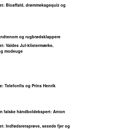
et
: Bioaffald, drømmekagequiz og
undtenom og rugbrødsklappere
et
: Valdes Jul-klistermærke,
og modeuge
e
: Telefonfis og Prins Henrik
en falske håndboldekspert: Anton
et
: Indfødsretsprøve, sexede fjer og