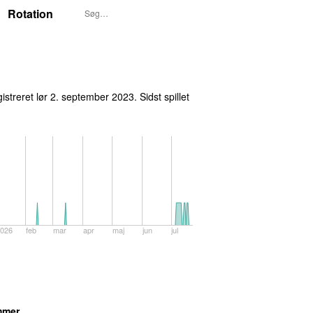
Rotation
gistreret
lør 2. september 2023
. Sidst spillet
026
feb
mar
apr
maj
jun
jul
mmer