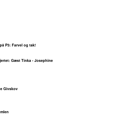
 på P3
: Farvel og tak!
ertet
: Gæst Tinka - Josephine
e Givskov
imlen