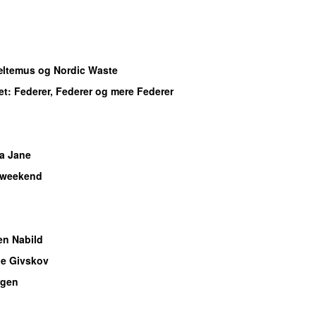
æltemus og Nordic Waste
et
: Federer, Federer og mere Federer
a Jane
 weekend
en Nabild
e Givskov
gen