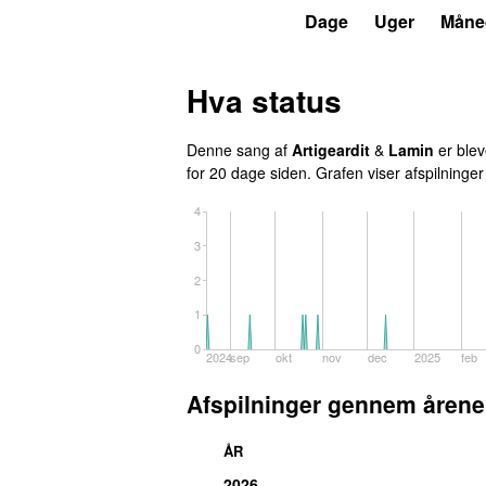
P3
Trends
Dage
Uger
Måne
Hva status
Denne sang af
Artigeardit
&
Lamin
er blev
for 20 dage siden
. Grafen viser afspilninger
4
3
2
1
0
2024
sep
okt
nov
dec
2025
feb
Afspilninger gennem årene
ÅR
2026