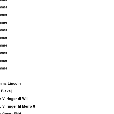
mmer
mmer
mmer
mmer
mmer
mmer
mmer
mmer
mmer
mma Lincoln
 Blakaj
: Vi ringer til Will
: Vi ringer til Merro 8
: Gæst: FVN