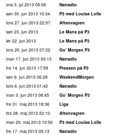
ons 3. jul 2013
05:06
Natradio
søn 30. jun 2013
10:34
P3 med Louise Lolle
tors 27. jun 2013
22:57
Aftenvagten
søn 23. jun 2013
Le Mans på P3
lør 22. jun 2013
Le Mans på P3
tors 20. jun 2013
07:22
Go’ Morgen P3
man 17. jun 2013
03:13
Natradio
fre 14. jun 2013
17:59
Pressen på P3
søn 9. jun 2013
06:29
WeekendMorgen
tors 6. jun 2013
01:42
Natradio
man 3. jun 2013
08:45
Go’ Morgen P3
fre 31. maj 2013
18:36
Liga
tirs 28. maj 2013
22:10
Aftenvagten
man 20. maj 2013
10:56
P3 med Louise Lolle
fre 17. maj 2013
05:13
Natradio