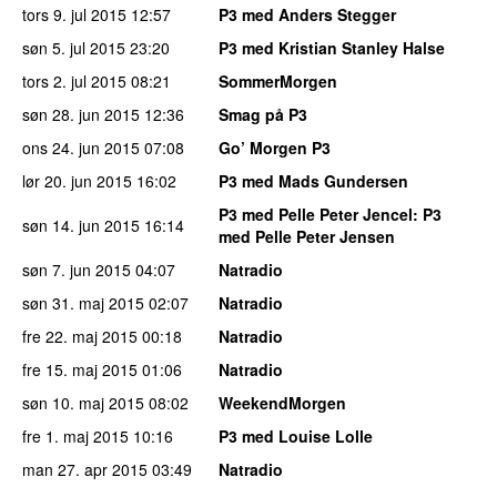
tors 9. jul 2015
12:57
P3 med Anders Stegger
søn 5. jul 2015
23:20
P3 med Kristian Stanley Halse
tors 2. jul 2015
08:21
SommerMorgen
søn 28. jun 2015
12:36
Smag på P3
ons 24. jun 2015
07:08
Go’ Morgen P3
lør 20. jun 2015
16:02
P3 med Mads Gundersen
P3 med Pelle Peter Jencel
: P3
søn 14. jun 2015
16:14
med Pelle Peter Jensen
søn 7. jun 2015
04:07
Natradio
søn 31. maj 2015
02:07
Natradio
fre 22. maj 2015
00:18
Natradio
fre 15. maj 2015
01:06
Natradio
søn 10. maj 2015
08:02
WeekendMorgen
fre 1. maj 2015
10:16
P3 med Louise Lolle
man 27. apr 2015
03:49
Natradio