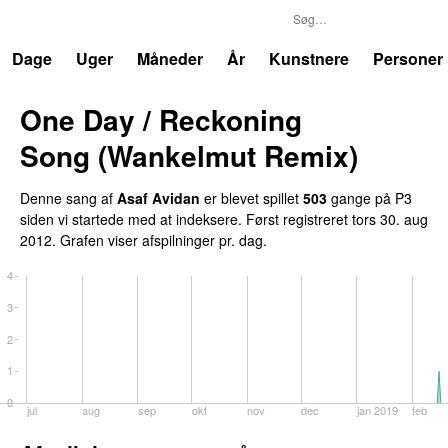
P3
Trends
Dage
Uger
Måneder
År
Kunstnere
Personer
One Day / Reckoning
UU
Song (Wankelmut Remix)
Denne sang af
Asaf Avidan
er blevet spillet
503
gange på P3
siden vi startede med at indeksere. Først registreret
tors 30. aug
2012
. Grafen viser afspilninger pr. dag.
4
3
2
1
0
jul
aug
sep
okt
nov
dec
jan 2019
feb