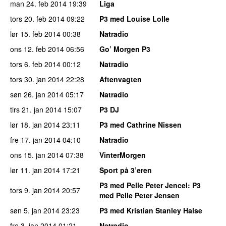
man 24. feb 2014
19:39
Liga
tors 20. feb 2014
09:22
P3 med Louise Lolle
lør 15. feb 2014
00:38
Natradio
ons 12. feb 2014
06:56
Go’ Morgen P3
tors 6. feb 2014
00:12
Natradio
tors 30. jan 2014
22:28
Aftenvagten
søn 26. jan 2014
05:17
Natradio
tirs 21. jan 2014
15:07
P3 DJ
lør 18. jan 2014
23:11
P3 med Cathrine Nissen
fre 17. jan 2014
04:10
Natradio
ons 15. jan 2014
07:38
VinterMorgen
lør 11. jan 2014
17:21
Sport på 3’eren
P3 med Pelle Peter Jencel
: P3
tors 9. jan 2014
20:57
med Pelle Peter Jensen
søn 5. jan 2014
23:23
P3 med Kristian Stanley Halse
fre 3. jan 2014
01:21
Natradio