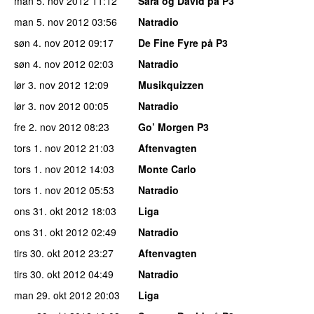
man 5. nov 2012
11:12
Sara og David på P3
man 5. nov 2012
03:56
Natradio
søn 4. nov 2012
09:17
De Fine Fyre på P3
søn 4. nov 2012
02:03
Natradio
lør 3. nov 2012
12:09
Musikquizzen
lør 3. nov 2012
00:05
Natradio
fre 2. nov 2012
08:23
Go’ Morgen P3
tors 1. nov 2012
21:03
Aftenvagten
tors 1. nov 2012
14:03
Monte Carlo
tors 1. nov 2012
05:53
Natradio
ons 31. okt 2012
18:03
Liga
ons 31. okt 2012
02:49
Natradio
tirs 30. okt 2012
23:27
Aftenvagten
tirs 30. okt 2012
04:49
Natradio
man 29. okt 2012
20:03
Liga