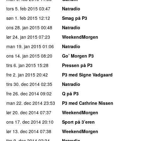
tors 5. feb 2015
03:47
Natradio
søn 1. feb 2015
12:12
Smag på P3
ons 28. jan 2015
00:48
Natradio
lør 24. jan 2015
07:23
WeekendMorgen
man 19. jan 2015
01:06
Natradio
ons 14. jan 2015
08:20
Go’ Morgen P3
tirs 6. jan 2015
15:28
Pressen på P3
fre 2. jan 2015
20:42
P3 med Signe Vadgaard
tirs 30. dec 2014
02:35
Natradio
fre 26. dec 2014
09:02
Q på P3
man 22. dec 2014
23:53
P3 med Cathrine Nissen
lør 20. dec 2014
07:37
WeekendMorgen
ons 17. dec 2014
20:10
Sport på 3’eren
lør 13. dec 2014
07:38
WeekendMorgen
tirs 9. dec 2014
02:34
Natradio