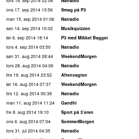
tors 18. sep 2014
02:06
Natradio
ons 17. sep 2014
13:56
Smag på P3
man 15. sep 2014
01:06
Natradio
søn 14. sep 2014
10:02
Musikquizzen
lør 6. sep 2014
18:14
P3 med Mikkel Bagger
tors 4. sep 2014
03:50
Natradio
søn 31. aug 2014
08:44
WeekendMorgen
tors 28. aug 2014
04:06
Natradio
tirs 19. aug 2014
23:52
Aftenvagten
lør 16. aug 2014
07:37
WeekendMorgen
tirs 12. aug 2014
00:38
Natradio
man 11. aug 2014
11:24
Gandhi
fre 8. aug 2014
19:10
Sport på 3’eren
ons 6. aug 2014
07:04
SommerMorgen
tors 31. jul 2014
04:35
Natradio