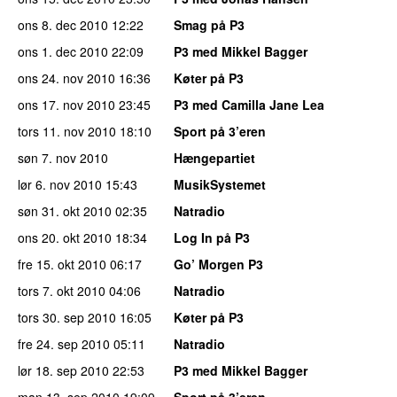
ons 8. dec 2010
12:22
Smag på P3
ons 1. dec 2010
22:09
P3 med Mikkel Bagger
ons 24. nov 2010
16:36
Køter på P3
ons 17. nov 2010
23:45
P3 med Camilla Jane Lea
tors 11. nov 2010
18:10
Sport på 3’eren
søn 7. nov 2010
Hængepartiet
lør 6. nov 2010
15:43
MusikSystemet
søn 31. okt 2010
02:35
Natradio
ons 20. okt 2010
18:34
Log In på P3
fre 15. okt 2010
06:17
Go’ Morgen P3
tors 7. okt 2010
04:06
Natradio
tors 30. sep 2010
16:05
Køter på P3
fre 24. sep 2010
05:11
Natradio
lør 18. sep 2010
22:53
P3 med Mikkel Bagger
man 13. sep 2010
19:09
Sport på 3’eren