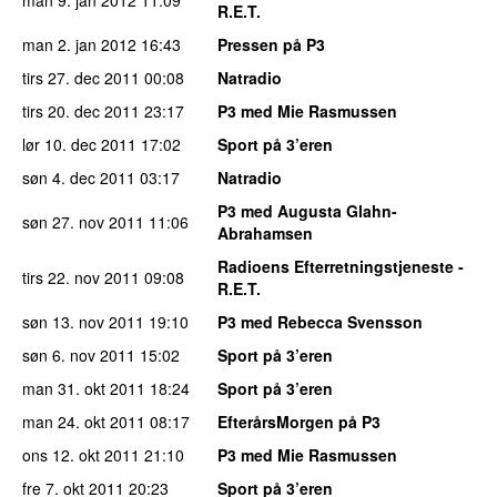
R.E.T.
man 2. jan 2012
16:43
Pressen på P3
tirs 27. dec 2011
00:08
Natradio
tirs 20. dec 2011
23:17
P3 med Mie Rasmussen
lør 10. dec 2011
17:02
Sport på 3’eren
søn 4. dec 2011
03:17
Natradio
P3 med Augusta Glahn-
søn 27. nov 2011
11:06
Abrahamsen
Radioens Efterretningstjeneste -
tirs 22. nov 2011
09:08
R.E.T.
søn 13. nov 2011
19:10
P3 med Rebecca Svensson
søn 6. nov 2011
15:02
Sport på 3’eren
man 31. okt 2011
18:24
Sport på 3’eren
man 24. okt 2011
08:17
EfterårsMorgen på P3
ons 12. okt 2011
21:10
P3 med Mie Rasmussen
fre 7. okt 2011
20:23
Sport på 3’eren