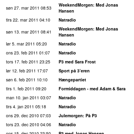
WeekendMorgen
: Med Jonas
søn 27. mar 2011
08:53
Hansen
tirs 22. mar 2011
04:10
Natradio
WeekendMorgen
: Med Jonas
søn 13. mar 2011
08:41
Hansen
lør 5. mar 2011
05:20
Natradio
ons 23. feb 2011
01:07
Natradio
tors 17. feb 2011
23:25
P3 med Sara Frost
lør 12. feb 2011
17:07
Sport på 3’eren
søn 6. feb 2011
10:10
Hængepartiet
tirs 1. feb 2011
09:20
Formiddagen - med Adam & Sara
man 10. jan 2011
03:07
Natradio
tirs 4. jan 2011
05:18
Natradio
ons 29. dec 2010
07:03
Julemorgen
: På P3
tors 23. dec 2010
04:06
Natradio
ons 15. dec 2010
23:50
P3 med Jonas Hansen