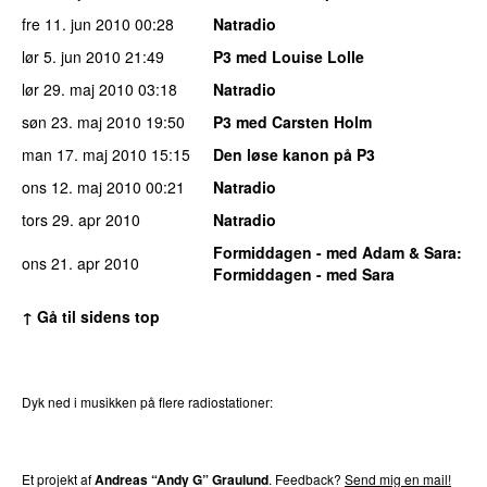
fre 11. jun 2010
00:28
Natradio
lør 5. jun 2010
21:49
P3 med Louise Lolle
lør 29. maj 2010
03:18
Natradio
søn 23. maj 2010
19:50
P3 med Carsten Holm
man 17. maj 2010
15:15
Den løse kanon på P3
ons 12. maj 2010
00:21
Natradio
tors 29. apr 2010
Natradio
Formiddagen - med Adam & Sara
:
ons 21. apr 2010
Formiddagen - med Sara
↑ Gå til sidens top
Dyk ned i musikken på flere radiostationer:
P3
Trends
P4
Trends
P5
Trends
P6
Trends
P7
Trends
Et projekt af
Andreas “Andy G” Graulund
. Feedback?
Send mig en mail!