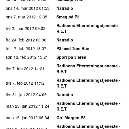
ons 14. mar 2012
01:53
Natradio
ons 7. mar 2012
12:35
Smag på P3
Radioens Efterretningstjeneste -
fre 2. mar 2012
09:03
R.E.T.
fre 24. feb 2012
03:06
Natradio
fre 17. feb 2012
18:07
P3 med Tom Bue
søn 12. feb 2012
15:21
Sport på 3’eren
Radioens Efterretningstjeneste -
tirs 7. feb 2012
11:21
R.E.T.
Radioens Efterretningstjeneste -
tirs 7. feb 2012
11:12
R.E.T.
tirs 31. jan 2012
04:06
Natradio
Radioens Efterretningstjeneste -
man 23. jan 2012
11:24
R.E.T.
man 16. jan 2012
06:34
Go’ Morgen P3
Radioens Efterretningstjeneste -
man 9. jan 2012
11:09