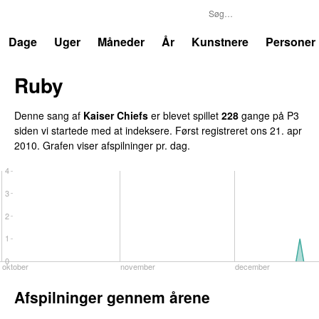
P3
Trends
Dage
Uger
Måneder
År
Kunstnere
Personer
Ruby
Denne sang af
Kaiser Chiefs
er blevet spillet
228
gange på P3
siden vi startede med at indeksere. Først registreret
ons 21. apr
2010
. Grafen viser afspilninger pr. dag.
4
3
2
1
0
oktober
november
december
Afspilninger gennem årene