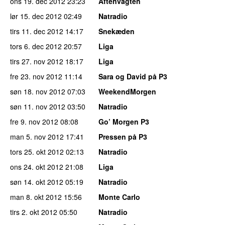
ons 19. dec 2012
23:23
Aftenvagten
lør 15. dec 2012
02:49
Natradio
tirs 11. dec 2012
14:17
Snekæden
tors 6. dec 2012
20:57
Liga
tirs 27. nov 2012
18:17
Liga
fre 23. nov 2012
11:14
Sara og David på P3
søn 18. nov 2012
07:03
WeekendMorgen
søn 11. nov 2012
03:50
Natradio
fre 9. nov 2012
08:08
Go’ Morgen P3
man 5. nov 2012
17:41
Pressen på P3
tors 25. okt 2012
02:13
Natradio
ons 24. okt 2012
21:08
Liga
søn 14. okt 2012
05:19
Natradio
man 8. okt 2012
15:56
Monte Carlo
tirs 2. okt 2012
05:50
Natradio