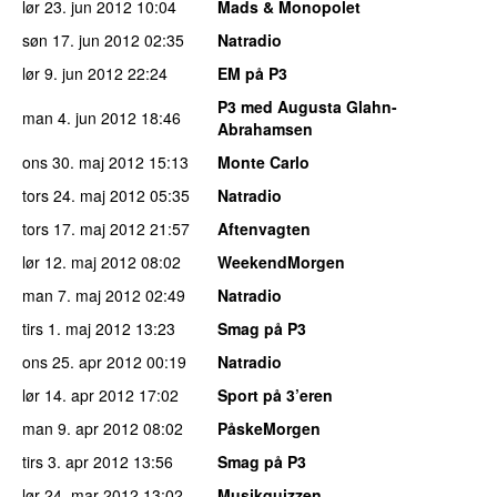
lør 23. jun 2012
10:04
Mads & Monopolet
søn 17. jun 2012
02:35
Natradio
lør 9. jun 2012
22:24
EM på P3
P3 med Augusta Glahn-
man 4. jun 2012
18:46
Abrahamsen
ons 30. maj 2012
15:13
Monte Carlo
tors 24. maj 2012
05:35
Natradio
tors 17. maj 2012
21:57
Aftenvagten
lør 12. maj 2012
08:02
WeekendMorgen
man 7. maj 2012
02:49
Natradio
tirs 1. maj 2012
13:23
Smag på P3
ons 25. apr 2012
00:19
Natradio
lør 14. apr 2012
17:02
Sport på 3’eren
man 9. apr 2012
08:02
PåskeMorgen
tirs 3. apr 2012
13:56
Smag på P3
lør 24. mar 2012
13:02
Musikquizzen