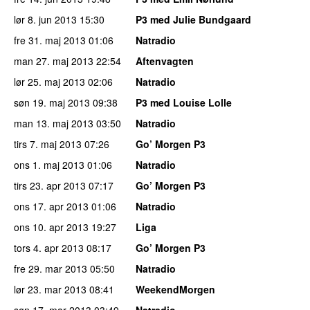
lør 8. jun 2013
15:30
P3 med Julie Bundgaard
fre 31. maj 2013
01:06
Natradio
man 27. maj 2013
22:54
Aftenvagten
lør 25. maj 2013
02:06
Natradio
søn 19. maj 2013
09:38
P3 med Louise Lolle
man 13. maj 2013
03:50
Natradio
tirs 7. maj 2013
07:26
Go’ Morgen P3
ons 1. maj 2013
01:06
Natradio
tirs 23. apr 2013
07:17
Go’ Morgen P3
ons 17. apr 2013
01:06
Natradio
ons 10. apr 2013
19:27
Liga
tors 4. apr 2013
08:17
Go’ Morgen P3
fre 29. mar 2013
05:50
Natradio
lør 23. mar 2013
08:41
WeekendMorgen
søn 17. mar 2013
03:49
Natradio