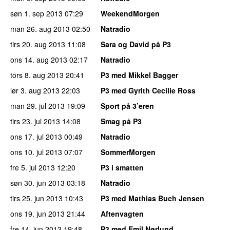
søn 1. sep 2013
07:29
WeekendMorgen
man 26. aug 2013
02:50
Natradio
tirs 20. aug 2013
11:08
Sara og David på P3
ons 14. aug 2013
02:17
Natradio
tors 8. aug 2013
20:41
P3 med Mikkel Bagger
lør 3. aug 2013
22:03
P3 med Gyrith Cecilie Ross
man 29. jul 2013
19:09
Sport på 3’eren
tirs 23. jul 2013
14:08
Smag på P3
ons 17. jul 2013
00:49
Natradio
ons 10. jul 2013
07:07
SommerMorgen
fre 5. jul 2013
12:20
P3 i smatten
søn 30. jun 2013
03:18
Natradio
tirs 25. jun 2013
10:43
P3 med Mathias Buch Jensen
ons 19. jun 2013
21:44
Aftenvagten
fre 14. jun 2013
19:48
P3 med Emil Nørlund