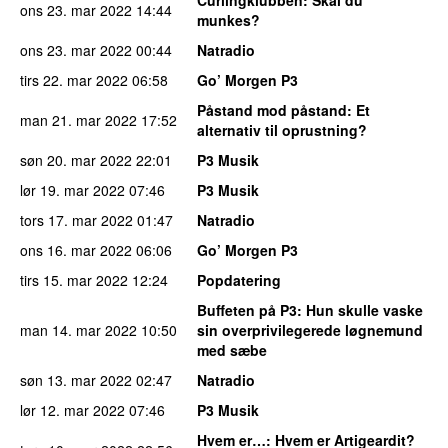
Curlingklubben
: Skal du
ons 23. mar 2022
14:44
munkes?
ons 23. mar 2022
00:44
Natradio
tirs 22. mar 2022
06:58
Go’ Morgen P3
Påstand mod påstand
: Et
man 21. mar 2022
17:52
alternativ til oprustning?
søn 20. mar 2022
22:01
P3 Musik
lør 19. mar 2022
07:46
P3 Musik
tors 17. mar 2022
01:47
Natradio
ons 16. mar 2022
06:06
Go’ Morgen P3
tirs 15. mar 2022
12:24
Popdatering
Buffeten på P3
: Hun skulle vaske
man 14. mar 2022
10:50
sin overprivilegerede løgnemund
med sæbe
søn 13. mar 2022
02:47
Natradio
lør 12. mar 2022
07:46
P3 Musik
Hvem er…
: Hvem er Artigeardit?