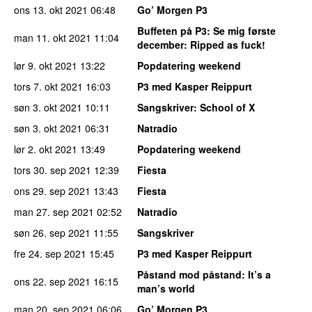
ons 13. okt 2021
06:48
Go’ Morgen P3
Buffeten på P3
: Se mig første
man 11. okt 2021
11:04
december: Ripped as fuck!
lør 9. okt 2021
13:22
Popdatering weekend
tors 7. okt 2021
16:03
P3 med Kasper Reippurt
søn 3. okt 2021
10:11
Sangskriver
: School of X
søn 3. okt 2021
06:31
Natradio
lør 2. okt 2021
13:49
Popdatering weekend
tors 30. sep 2021
12:39
Fiesta
ons 29. sep 2021
13:43
Fiesta
man 27. sep 2021
02:52
Natradio
søn 26. sep 2021
11:55
Sangskriver
fre 24. sep 2021
15:45
P3 med Kasper Reippurt
Påstand mod påstand
: It’s a
ons 22. sep 2021
16:15
man’s world
man 20. sep 2021
06:06
Go’ Morgen P3