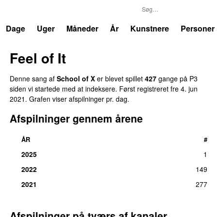
P3
Trends
Dage
Uger
Måneder
År
Kunstnere
Personer
Feel of It
UU
Denne sang af
School of X
er blevet spillet
427
gange på P3
siden vi startede med at indeksere. Først registreret
fre 4. jun
2021
. Grafen viser afspilninger pr. dag.
Afspilninger gennem årene
ÅR
#
2025
1
2022
149
2021
277
Afspilninger på tværs af kanaler