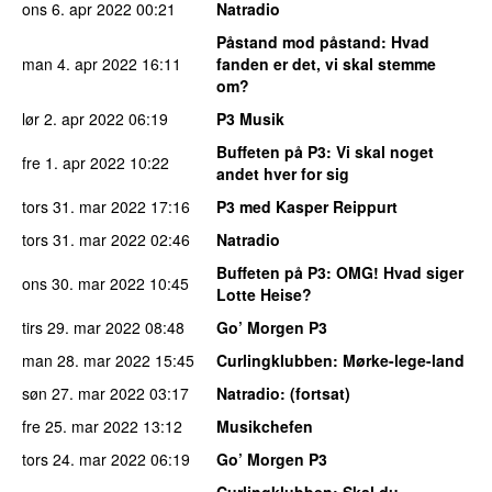
ons 6. apr 2022
00:21
Natradio
Påstand mod påstand
: Hvad
man 4. apr 2022
16:11
fanden er det, vi skal stemme
om?
lør 2. apr 2022
06:19
P3 Musik
Buffeten på P3
: Vi skal noget
fre 1. apr 2022
10:22
andet hver for sig
tors 31. mar 2022
17:16
P3 med Kasper Reippurt
tors 31. mar 2022
02:46
Natradio
Buffeten på P3
: OMG! Hvad siger
ons 30. mar 2022
10:45
Lotte Heise?
tirs 29. mar 2022
08:48
Go’ Morgen P3
man 28. mar 2022
15:45
Curlingklubben
: Mørke-lege-land
søn 27. mar 2022
03:17
Natradio
: (fortsat)
fre 25. mar 2022
13:12
Musikchefen
tors 24. mar 2022
06:19
Go’ Morgen P3