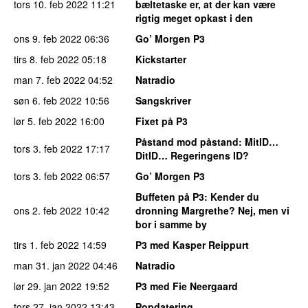
tors 10. feb 2022
11:21
bæltetaske er, at der kan være
rigtig meget opkast i den
ons 9. feb 2022
06:36
Go’ Morgen P3
tirs 8. feb 2022
05:18
Kickstarter
man 7. feb 2022
04:52
Natradio
søn 6. feb 2022
10:56
Sangskriver
lør 5. feb 2022
16:00
Fixet på P3
Påstand mod påstand
: MitID…
tors 3. feb 2022
17:17
DitID… Regeringens ID?
tors 3. feb 2022
06:57
Go’ Morgen P3
Buffeten på P3
: Kender du
ons 2. feb 2022
10:42
dronning Margrethe? Nej, men vi
bor i samme by
tirs 1. feb 2022
14:59
P3 med Kasper Reippurt
man 31. jan 2022
04:46
Natradio
lør 29. jan 2022
19:52
P3 med Fie Neergaard
tors 27. jan 2022
13:43
Popdatering