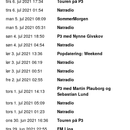
tirs 6. jul 2021
17:34
Touren på P3
tirs 6. jul 2021
01:54
Natradio
man 5. jul 2021
08:09
SommerMorgen
man 5. jul 2021
05:31
Natradio
søn 4. jul 2021
18:50
P3 med Nynne Givskov
søn 4. jul 2021
04:54
Natradio
lør 3. jul 2021
13:36
Popdatering
: Weekend
lør 3. jul 2021
06:19
Natradio
lør 3. jul 2021
00:51
Natradio
fre 2. jul 2021
02:55
Natradio
P3 med Martin Plauborg og
tors 1. jul 2021
14:13
Sebastian Lund
tors 1. jul 2021
05:09
Natradio
tors 1. jul 2021
01:23
Natradio
ons 30. jun 2021
16:36
Touren på P3
tirs 29. jun 2021
22:55
EM Liga