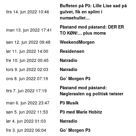
Buffeten på P3
: Lille Lise sad på
tirs 14. jun 2022
10:46
gulvet, fik en splint i
numsehullet…
Påstand mod påstand
: DER ER
man 13. jun 2022
17:41
TO KØN!… plus moms
søn 12. jun 2022
09:48
WeekendMorgen
lør 11. jun 2022
14:00
Residensen
fre 10. jun 2022
00:45
Natradio
tors 9. jun 2022
02:03
Natradio
ons 8. jun 2022
07:19
Go’ Morgen P3
Påstand mod påstand
:
tirs 7. jun 2022
17:19
Nøgleraslen og politisk twister
man 6. jun 2022
23:47
P3 Musik
søn 5. jun 2022
11:53
P3 med Marie Hobitz
lør 4. jun 2022
01:03
Natradio
fre 3. jun 2022
06:04
Go’ Morgen P3