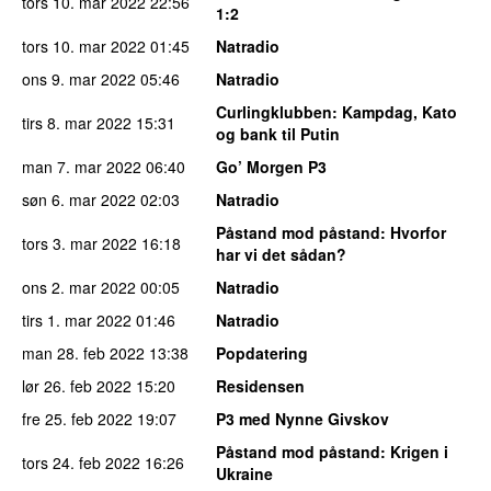
tors 10. mar 2022
22:56
1:2
tors 10. mar 2022
01:45
Natradio
ons 9. mar 2022
05:46
Natradio
Curlingklubben
: Kampdag, Kato
tirs 8. mar 2022
15:31
og bank til Putin
man 7. mar 2022
06:40
Go’ Morgen P3
søn 6. mar 2022
02:03
Natradio
Påstand mod påstand
: Hvorfor
tors 3. mar 2022
16:18
har vi det sådan?
ons 2. mar 2022
00:05
Natradio
tirs 1. mar 2022
01:46
Natradio
man 28. feb 2022
13:38
Popdatering
lør 26. feb 2022
15:20
Residensen
fre 25. feb 2022
19:07
P3 med Nynne Givskov
Påstand mod påstand
: Krigen i
tors 24. feb 2022
16:26
Ukraine