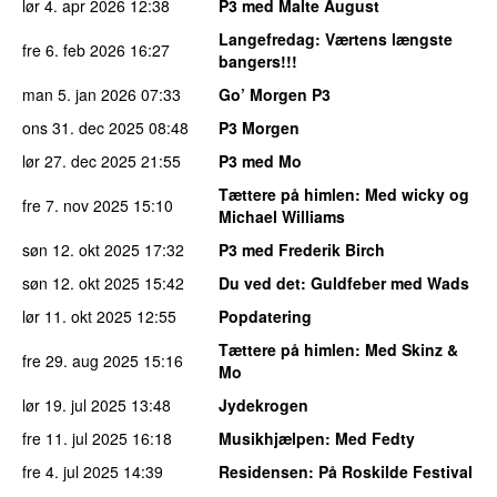
lør 4. apr 2026
12:38
P3 med Malte August
Langefredag
: Værtens længste
fre 6. feb 2026
16:27
bangers!!!
man 5. jan 2026
07:33
Go’ Morgen P3
ons 31. dec 2025
08:48
P3 Morgen
lør 27. dec 2025
21:55
P3 med Mo
Tættere på himlen
: Med wicky og
fre 7. nov 2025
15:10
Michael Williams
søn 12. okt 2025
17:32
P3 med Frederik Birch
søn 12. okt 2025
15:42
Du ved det
: Guldfeber med Wads
lør 11. okt 2025
12:55
Popdatering
Tættere på himlen
: Med Skinz &
fre 29. aug 2025
15:16
Mo
lør 19. jul 2025
13:48
Jydekrogen
fre 11. jul 2025
16:18
Musikhjælpen
: Med Fedty
fre 4. jul 2025
14:39
Residensen
: På Roskilde Festival