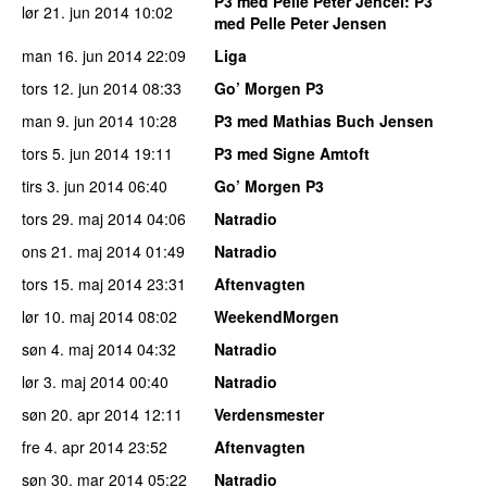
P3 med Pelle Peter Jencel
: P3
lør 21. jun 2014
10:02
med Pelle Peter Jensen
man 16. jun 2014
22:09
Liga
tors 12. jun 2014
08:33
Go’ Morgen P3
man 9. jun 2014
10:28
P3 med Mathias Buch Jensen
tors 5. jun 2014
19:11
P3 med Signe Amtoft
tirs 3. jun 2014
06:40
Go’ Morgen P3
tors 29. maj 2014
04:06
Natradio
ons 21. maj 2014
01:49
Natradio
tors 15. maj 2014
23:31
Aftenvagten
lør 10. maj 2014
08:02
WeekendMorgen
søn 4. maj 2014
04:32
Natradio
lør 3. maj 2014
00:40
Natradio
søn 20. apr 2014
12:11
Verdensmester
fre 4. apr 2014
23:52
Aftenvagten
søn 30. mar 2014
05:22
Natradio