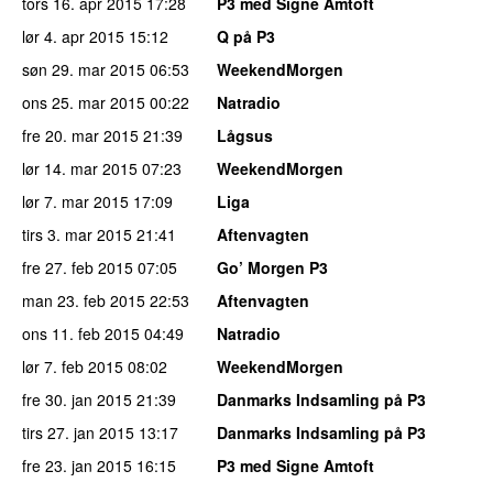
tors 16. apr 2015
17:28
P3 med Signe Amtoft
lør 4. apr 2015
15:12
Q på P3
søn 29. mar 2015
06:53
WeekendMorgen
ons 25. mar 2015
00:22
Natradio
fre 20. mar 2015
21:39
Lågsus
lør 14. mar 2015
07:23
WeekendMorgen
lør 7. mar 2015
17:09
Liga
tirs 3. mar 2015
21:41
Aftenvagten
fre 27. feb 2015
07:05
Go’ Morgen P3
man 23. feb 2015
22:53
Aftenvagten
ons 11. feb 2015
04:49
Natradio
lør 7. feb 2015
08:02
WeekendMorgen
fre 30. jan 2015
21:39
Danmarks Indsamling på P3
tirs 27. jan 2015
13:17
Danmarks Indsamling på P3
fre 23. jan 2015
16:15
P3 med Signe Amtoft