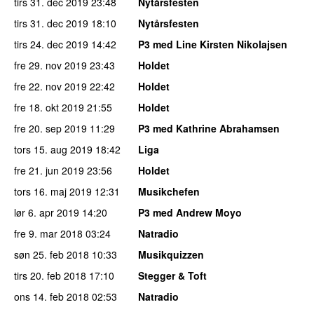
tirs 31. dec 2019
23:48
Nytårsfesten
tirs 31. dec 2019
18:10
Nytårsfesten
tirs 24. dec 2019
14:42
P3 med Line Kirsten Nikolajsen
fre 29. nov 2019
23:43
Holdet
fre 22. nov 2019
22:42
Holdet
fre 18. okt 2019
21:55
Holdet
fre 20. sep 2019
11:29
P3 med Kathrine Abrahamsen
tors 15. aug 2019
18:42
Liga
fre 21. jun 2019
23:56
Holdet
tors 16. maj 2019
12:31
Musikchefen
lør 6. apr 2019
14:20
P3 med Andrew Moyo
fre 9. mar 2018
03:24
Natradio
søn 25. feb 2018
10:33
Musikquizzen
tirs 20. feb 2018
17:10
Stegger & Toft
ons 14. feb 2018
02:53
Natradio