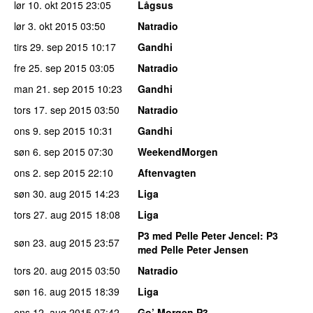
lør 10. okt 2015
23:05
Lågsus
lør 3. okt 2015
03:50
Natradio
tirs 29. sep 2015
10:17
Gandhi
fre 25. sep 2015
03:05
Natradio
man 21. sep 2015
10:23
Gandhi
tors 17. sep 2015
03:50
Natradio
ons 9. sep 2015
10:31
Gandhi
søn 6. sep 2015
07:30
WeekendMorgen
ons 2. sep 2015
22:10
Aftenvagten
søn 30. aug 2015
14:23
Liga
tors 27. aug 2015
18:08
Liga
P3 med Pelle Peter Jencel
: P3
søn 23. aug 2015
23:57
med Pelle Peter Jensen
tors 20. aug 2015
03:50
Natradio
søn 16. aug 2015
18:39
Liga
ons 12. aug 2015
07:42
Go’ Morgen P3