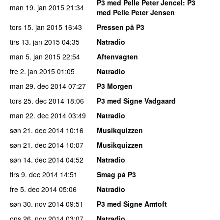
P3 med Pelle Peter Jencel
: P3
man 19. jan 2015
21:34
med Pelle Peter Jensen
tors 15. jan 2015
16:43
Pressen på P3
tirs 13. jan 2015
04:35
Natradio
man 5. jan 2015
22:54
Aftenvagten
fre 2. jan 2015
01:05
Natradio
man 29. dec 2014
07:27
P3 Morgen
tors 25. dec 2014
18:06
P3 med Signe Vadgaard
man 22. dec 2014
03:49
Natradio
søn 21. dec 2014
10:16
Musikquizzen
søn 21. dec 2014
10:07
Musikquizzen
søn 14. dec 2014
04:52
Natradio
tirs 9. dec 2014
14:51
Smag på P3
fre 5. dec 2014
05:06
Natradio
søn 30. nov 2014
09:51
P3 med Signe Amtoft
ons 26. nov 2014
03:07
Natradio