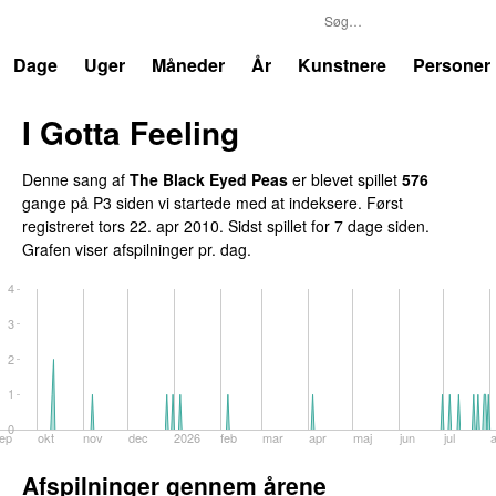
P3
Trends
Dage
Uger
Måneder
År
Kunstnere
Personer
I Gotta Feeling
Denne sang af
The Black Eyed Peas
er blevet spillet
576
gange på P3 siden vi startede med at indeksere. Først
registreret
tors 22. apr 2010
. Sidst spillet
for 7 dage siden
.
Grafen viser afspilninger pr. dag.
4
3
2
1
0
ep
okt
nov
dec
2026
feb
mar
apr
maj
jun
jul
Afspilninger gennem årene