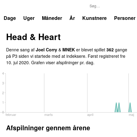
P3
Trends
Dage
Uger
Måneder
År
Kunstnere
Personer
Head & Heart
Denne sang af
Joel Corry
&
MNEK
er blevet spillet
362
gange
på P3 siden vi startede med at indeksere. Først registreret
fre
10. jul 2020
. Grafen viser afspilninger pr. dag.
4
3
2
1
0
februar
marts
april
maj
Afspilninger gennem årene