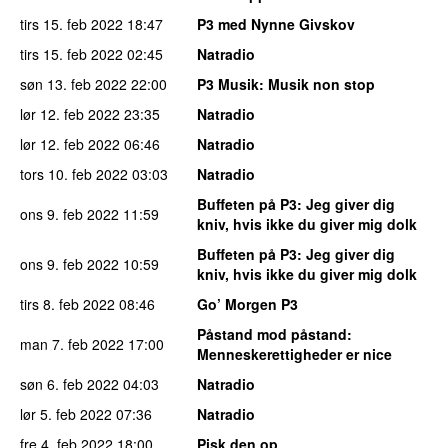
tirs 15. feb 2022
18:47
P3 med Nynne Givskov
tirs 15. feb 2022
02:45
Natradio
søn 13. feb 2022
22:00
P3 Musik
: Musik non stop
lør 12. feb 2022
23:35
Natradio
lør 12. feb 2022
06:46
Natradio
tors 10. feb 2022
03:03
Natradio
Buffeten på P3
: Jeg giver dig
ons 9. feb 2022
11:59
kniv, hvis ikke du giver mig dolk
Buffeten på P3
: Jeg giver dig
ons 9. feb 2022
10:59
kniv, hvis ikke du giver mig dolk
tirs 8. feb 2022
08:46
Go’ Morgen P3
Påstand mod påstand
:
man 7. feb 2022
17:00
Menneskerettigheder er nice
søn 6. feb 2022
04:03
Natradio
lør 5. feb 2022
07:36
Natradio
fre 4. feb 2022
18:00
Pisk den op