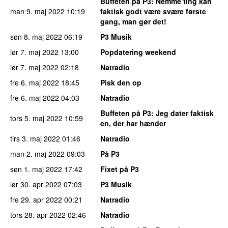
Buffeten på P3
: Nemme ting kan
man 9. maj 2022
10:19
faktisk godt være svære første
gang, man gør det!
søn 8. maj 2022
06:19
P3 Musik
lør 7. maj 2022
13:00
Popdatering weekend
lør 7. maj 2022
02:18
Natradio
fre 6. maj 2022
18:45
Pisk den op
fre 6. maj 2022
04:03
Natradio
Buffeten på P3
: Jeg dater faktisk
tors 5. maj 2022
10:59
en, der har hænder
tirs 3. maj 2022
01:46
Natradio
man 2. maj 2022
09:03
På P3
søn 1. maj 2022
17:42
Fixet på P3
lør 30. apr 2022
07:03
P3 Musik
fre 29. apr 2022
00:21
Natradio
tors 28. apr 2022
02:46
Natradio