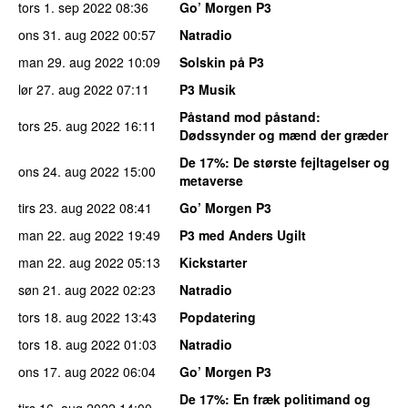
tors 1. sep 2022
08:36
Go’ Morgen P3
ons 31. aug 2022
00:57
Natradio
man 29. aug 2022
10:09
Solskin på P3
lør 27. aug 2022
07:11
P3 Musik
Påstand mod påstand
:
tors 25. aug 2022
16:11
Dødssynder og mænd der græder
De 17%
: De største fejltagelser og
ons 24. aug 2022
15:00
metaverse
tirs 23. aug 2022
08:41
Go’ Morgen P3
man 22. aug 2022
19:49
P3 med Anders Ugilt
man 22. aug 2022
05:13
Kickstarter
søn 21. aug 2022
02:23
Natradio
tors 18. aug 2022
13:43
Popdatering
tors 18. aug 2022
01:03
Natradio
ons 17. aug 2022
06:04
Go’ Morgen P3
De 17%
: En fræk politimand og
tirs 16. aug 2022
14:00