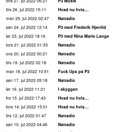
ons 27. jul 2022
06:21
P3 Musik
tirs 26. jul 2022
15:11
Hvad nu hvis…
man 25. jul 2022
02:47
Natradio
søn 24. jul 2022
12:14
P3 med Frederik Hjerrild
lør 23. jul 2022
18:16
P3 med Nina Marie Lange
tors 21. jul 2022
01:33
Natradio
ons 20. jul 2022
00:21
Natradio
tirs 19. jul 2022
02:18
Natradio
man 18. jul 2022
10:51
Fuck Ups på P3
søn 17. jul 2022
05:18
Natradio
lør 16. jul 2022
11:21
I skyggen
fre 15. jul 2022
17:43
Hvad nu hvis…
tors 14. jul 2022
15:01
Hvad nu hvis…
tirs 12. jul 2022
01:47
Natradio
søn 10. jul 2022
04:46
Natradio