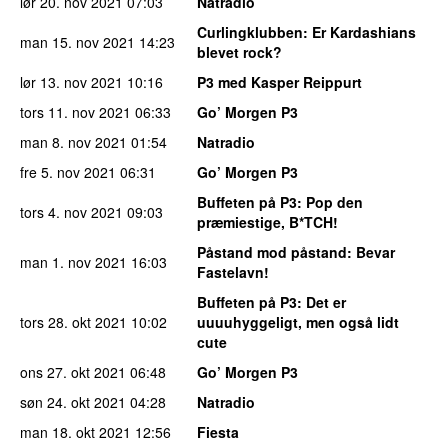
lør 20. nov 2021
07:03
Natradio
Curlingklubben
: Er Kardashians
man 15. nov 2021
14:23
blevet rock?
lør 13. nov 2021
10:16
P3 med Kasper Reippurt
tors 11. nov 2021
06:33
Go’ Morgen P3
man 8. nov 2021
01:54
Natradio
fre 5. nov 2021
06:31
Go’ Morgen P3
Buffeten på P3
: Pop den
tors 4. nov 2021
09:03
præmiestige, B*TCH!
Påstand mod påstand
: Bevar
man 1. nov 2021
16:03
Fastelavn!
Buffeten på P3
: Det er
tors 28. okt 2021
10:02
uuuuhyggeligt, men også lidt
cute
ons 27. okt 2021
06:48
Go’ Morgen P3
søn 24. okt 2021
04:28
Natradio
man 18. okt 2021
12:56
Fiesta