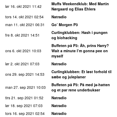
Muffs Weekendklub
: Med Martin
lør 16. okt 2021
11:42
Nørgaard og Elias Ehlers
tors 14. okt 2021
02:54
Natradio
man 11. okt 2021
06:31
Go’ Morgen P3
Curlingklubben
: Hash i pungen
fre 8. okt 2021
14:51
og biohacking
Buffeten på P3
: Åh, prins Harry?
ons 6. okt 2021
10:03
Wait a minute I’m gonna pee on
myself
lør 2. okt 2021
07:03
Natradio
Curlingklubben
: Et løst forhold til
ons 29. sep 2021
14:53
sæbe og juleplaner
Buffeten på P3
: På med ja-hatten
man 27. sep 2021
10:03
og et par rene underbukser
tirs 21. sep 2021
01:52
Natradio
lør 18. sep 2021
07:03
Natradio
tors 16. sep 2021
02:54
Natradio