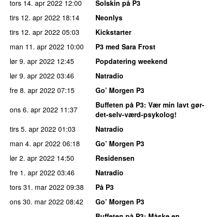
tors 14. apr 2022
12:00
Solskin på P3
tirs 12. apr 2022
18:14
Neonlys
tirs 12. apr 2022
05:03
Kickstarter
man 11. apr 2022
10:00
P3 med Sara Frost
lør 9. apr 2022
12:45
Popdatering weekend
lør 9. apr 2022
03:46
Natradio
fre 8. apr 2022
07:15
Go’ Morgen P3
Buffeten på P3
: Vær min lavt gør-
ons 6. apr 2022
11:37
det-selv-værd-psykolog!
tirs 5. apr 2022
01:03
Natradio
man 4. apr 2022
06:18
Go’ Morgen P3
lør 2. apr 2022
14:50
Residensen
fre 1. apr 2022
03:46
Natradio
tors 31. mar 2022
09:38
På P3
ons 30. mar 2022
08:42
Go’ Morgen P3
Buffeten på P3
: Måske en