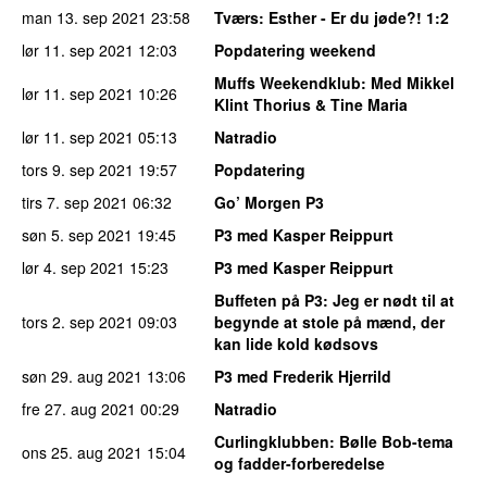
man 13. sep 2021
23:58
Tværs
: Esther - Er du jøde?! 1:2
lør 11. sep 2021
12:03
Popdatering weekend
Muffs Weekendklub
: Med Mikkel
lør 11. sep 2021
10:26
Klint Thorius & Tine Maria
lør 11. sep 2021
05:13
Natradio
tors 9. sep 2021
19:57
Popdatering
tirs 7. sep 2021
06:32
Go’ Morgen P3
søn 5. sep 2021
19:45
P3 med Kasper Reippurt
lør 4. sep 2021
15:23
P3 med Kasper Reippurt
Buffeten på P3
: Jeg er nødt til at
tors 2. sep 2021
09:03
begynde at stole på mænd, der
kan lide kold kødsovs
søn 29. aug 2021
13:06
P3 med Frederik Hjerrild
fre 27. aug 2021
00:29
Natradio
Curlingklubben
: Bølle Bob-tema
ons 25. aug 2021
15:04
og fadder-forberedelse