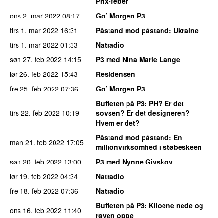
Prix-feber
ons 2. mar 2022
08:17
Go’ Morgen P3
tirs 1. mar 2022
16:31
Påstand mod påstand
: Ukraine
tirs 1. mar 2022
01:33
Natradio
søn 27. feb 2022
14:15
P3 med Nina Marie Lange
lør 26. feb 2022
15:43
Residensen
fre 25. feb 2022
07:36
Go’ Morgen P3
Buffeten på P3
: PH? Er det
tirs 22. feb 2022
10:19
sovsen? Er det designeren?
Hvem er det?
Påstand mod påstand
: En
man 21. feb 2022
17:05
millionvirksomhed i støbeskeen
søn 20. feb 2022
13:00
P3 med Nynne Givskov
lør 19. feb 2022
04:34
Natradio
fre 18. feb 2022
07:36
Natradio
Buffeten på P3
: Kiloene nede og
ons 16. feb 2022
11:40
røven oppe