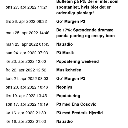
Buffeten på P3
: Der er intet som
ons 27. apr 2022
11:21
spontanitet, hvis blot det er
ordentligt planlagt!
tirs 26. apr 2022
06:32
Go’ Morgen P3
De 17%
: Spændende drømme,
man 25. apr 2022
14:46
panda-parring og creepy børn
man 25. apr 2022
01:45
Natradio
søn 24. apr 2022
07:03
P3 Musik
lør 23. apr 2022
12:00
Popdatering weekend
fre 22. apr 2022
12:52
Musikchefen
tors 21. apr 2022
08:03
Go’ Morgen P3
ons 20. apr 2022
18:46
Neonlys
tirs 19. apr 2022
13:45
Popdatering
søn 17. apr 2022
19:19
P3 med Ena Cosovic
lør 16. apr 2022
21:30
P3 med Frederik Hjerrild
lør 16. apr 2022
01:03
Natradio