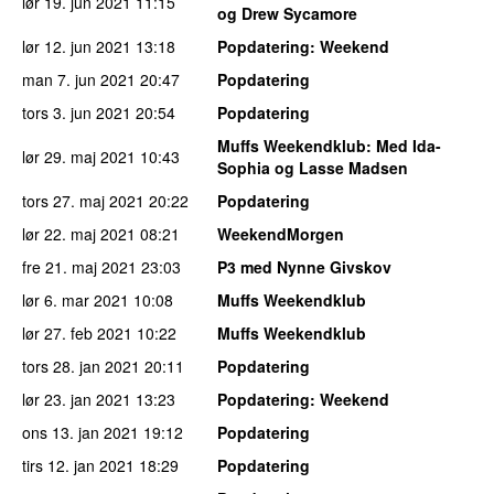
lør 19. jun 2021
11:15
og Drew Sycamore
lør 12. jun 2021
13:18
Popdatering
: Weekend
man 7. jun 2021
20:47
Popdatering
tors 3. jun 2021
20:54
Popdatering
Muffs Weekendklub
: Med Ida-
lør 29. maj 2021
10:43
Sophia og Lasse Madsen
tors 27. maj 2021
20:22
Popdatering
lør 22. maj 2021
08:21
WeekendMorgen
fre 21. maj 2021
23:03
P3 med Nynne Givskov
lør 6. mar 2021
10:08
Muffs Weekendklub
lør 27. feb 2021
10:22
Muffs Weekendklub
tors 28. jan 2021
20:11
Popdatering
lør 23. jan 2021
13:23
Popdatering
: Weekend
ons 13. jan 2021
19:12
Popdatering
tirs 12. jan 2021
18:29
Popdatering