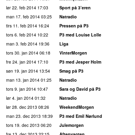
lør 22. feb 2014
17:03
Sport på 3’eren
man 17. feb 2014
03:25
Natradio
tirs 11. feb 2014
16:24
Pressen på P3
tors 6. feb 2014
10:22
P3 med Louise Lolle
man 3. feb 2014
19:36
Liga
tors 30. jan 2014
06:18
VinterMorgen
fre 24. jan 2014
17:10
P3 med Jesper Holm
søn 19. jan 2014
13:54
Smag på P3
man 13. jan 2014
01:25
Natradio
tors 9. jan 2014
10:47
Sara og David på P3
lør 4. jan 2014
01:32
Natradio
lør 28. dec 2013
08:26
WeekendMorgen
man 23. dec 2013
18:39
P3 med Emil Nørlund
tors 19. dec 2013
06:20
Julemorgen
fre 13. dec 2013
22:15
Aftenvagten