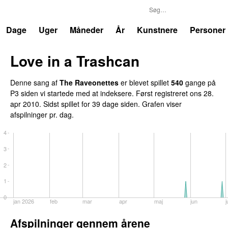
P3
Trends
Dage
Uger
Måneder
År
Kunstnere
Personer
Love in a Trashcan
UU
Denne sang af
The Raveonettes
er blevet spillet
540
gange på
P3 siden vi startede med at indeksere. Først registreret
ons 28.
apr 2010
. Sidst spillet
for 39 dage siden
. Grafen viser
afspilninger pr. dag.
4
3
2
1
0
jan 2026
feb
mar
apr
maj
jun
j
Afspilninger gennem årene