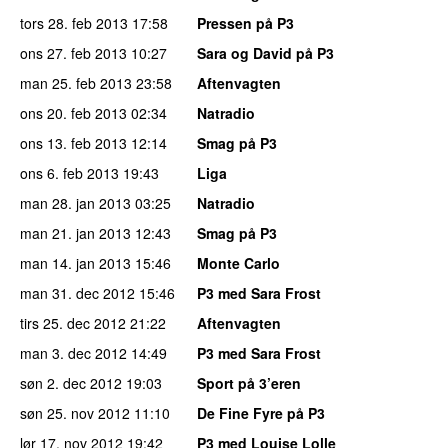
tors 28. feb 2013
17:58
Pressen på P3
ons 27. feb 2013
10:27
Sara og David på P3
man 25. feb 2013
23:58
Aftenvagten
ons 20. feb 2013
02:34
Natradio
ons 13. feb 2013
12:14
Smag på P3
ons 6. feb 2013
19:43
Liga
man 28. jan 2013
03:25
Natradio
man 21. jan 2013
12:43
Smag på P3
man 14. jan 2013
15:46
Monte Carlo
man 31. dec 2012
15:46
P3 med Sara Frost
tirs 25. dec 2012
21:22
Aftenvagten
man 3. dec 2012
14:49
P3 med Sara Frost
søn 2. dec 2012
19:03
Sport på 3’eren
søn 25. nov 2012
11:10
De Fine Fyre på P3
lør 17. nov 2012
19:42
P3 med Louise Lolle