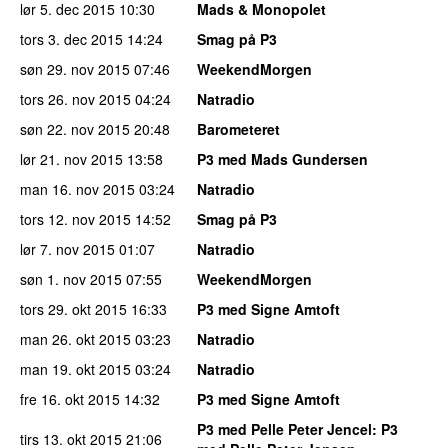
lør 5. dec 2015
10:30
Mads & Monopolet
tors 3. dec 2015
14:24
Smag på P3
søn 29. nov 2015
07:46
WeekendMorgen
tors 26. nov 2015
04:24
Natradio
søn 22. nov 2015
20:48
Barometeret
lør 21. nov 2015
13:58
P3 med Mads Gundersen
man 16. nov 2015
03:24
Natradio
tors 12. nov 2015
14:52
Smag på P3
lør 7. nov 2015
01:07
Natradio
søn 1. nov 2015
07:55
WeekendMorgen
tors 29. okt 2015
16:33
P3 med Signe Amtoft
man 26. okt 2015
03:23
Natradio
man 19. okt 2015
03:24
Natradio
fre 16. okt 2015
14:32
P3 med Signe Amtoft
P3 med Pelle Peter Jencel
: P3
tirs 13. okt 2015
21:06