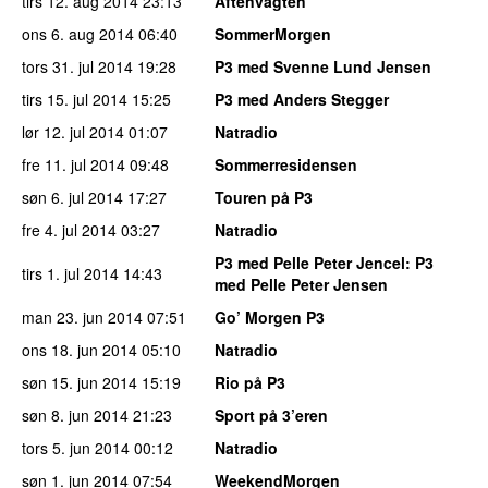
tirs 12. aug 2014
23:13
Aftenvagten
ons 6. aug 2014
06:40
SommerMorgen
tors 31. jul 2014
19:28
P3 med Svenne Lund Jensen
tirs 15. jul 2014
15:25
P3 med Anders Stegger
lør 12. jul 2014
01:07
Natradio
fre 11. jul 2014
09:48
Sommerresidensen
søn 6. jul 2014
17:27
Touren på P3
fre 4. jul 2014
03:27
Natradio
P3 med Pelle Peter Jencel
: P3
tirs 1. jul 2014
14:43
med Pelle Peter Jensen
man 23. jun 2014
07:51
Go’ Morgen P3
ons 18. jun 2014
05:10
Natradio
søn 15. jun 2014
15:19
Rio på P3
søn 8. jun 2014
21:23
Sport på 3’eren
tors 5. jun 2014
00:12
Natradio
søn 1. jun 2014
07:54
WeekendMorgen