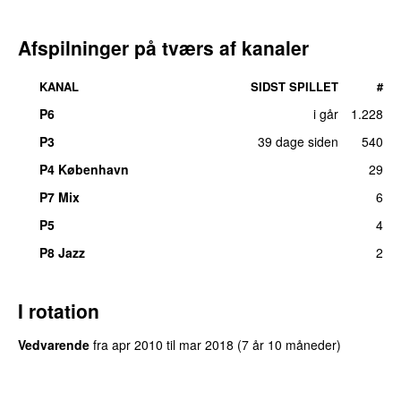
Afspilninger på tværs af kanaler
KANAL
SIDST SPILLET
#
P6
i går
1.228
P3
39 dage siden
540
UU
P4 København
29
P7 Mix
6
P5
4
P8 Jazz
2
I rotation
Vedvarende
fra
apr 2010
til
mar 2018
(7 år 10 måneder)