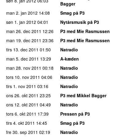
søn 8. jan 2012
06:03
Bagger
man 2. jan 2012
14:08
Smag på P3
søn 1. jan 2012
04:01
Nytårsmusik på P3
man 26. dec 2011
12:26
P3 med Mie Rasmussen
man 19. dec 2011
23:36
P3 med Mie Rasmussen
tirs 13. dec 2011
01:50
Natradio
man 5. dec 2011
13:29
A-kæden
man 28. nov 2011
00:18
Natradio
tors 10. nov 2011
04:06
Natradio
tirs 1. nov 2011
03:16
Natradio
ons 26. okt 2011
23:25
P3 med Mikkel Bagger
ons 12. okt 2011
04:49
Natradio
tors 6. okt 2011
17:39
Pressen på P3
tirs 4. okt 2011
14:45
Smag på P3
fre 30. sep 2011
02:19
Natradio