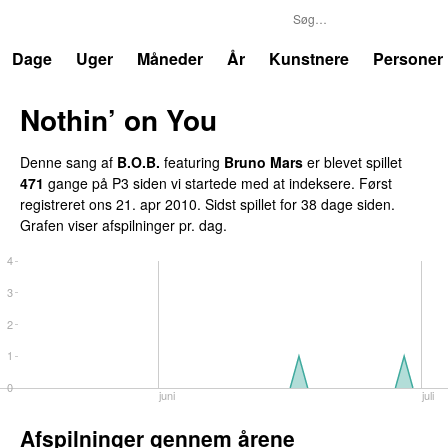
P3
Trends
Dage
Uger
Måneder
År
Kunstnere
Personer
Nothin’ on You
Denne sang af
B.O.B.
featuring
Bruno Mars
er blevet spillet
471
gange på P3 siden vi startede med at indeksere. Først
registreret
ons 21. apr 2010
. Sidst spillet
for 38 dage siden
.
Grafen viser afspilninger pr. dag.
4
3
2
1
0
juni
juli
Afspilninger gennem årene