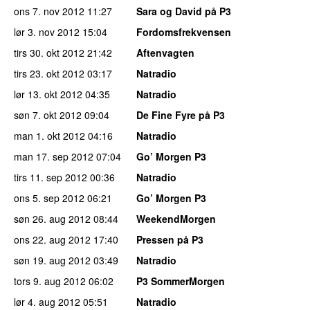
ons 7. nov 2012
11:27
Sara og David på P3
lør 3. nov 2012
15:04
Fordomsfrekvensen
tirs 30. okt 2012
21:42
Aftenvagten
tirs 23. okt 2012
03:17
Natradio
lør 13. okt 2012
04:35
Natradio
søn 7. okt 2012
09:04
De Fine Fyre på P3
man 1. okt 2012
04:16
Natradio
man 17. sep 2012
07:04
Go’ Morgen P3
tirs 11. sep 2012
00:36
Natradio
ons 5. sep 2012
06:21
Go’ Morgen P3
søn 26. aug 2012
08:44
WeekendMorgen
ons 22. aug 2012
17:40
Pressen på P3
søn 19. aug 2012
03:49
Natradio
tors 9. aug 2012
06:02
P3 SommerMorgen
lør 4. aug 2012
05:51
Natradio