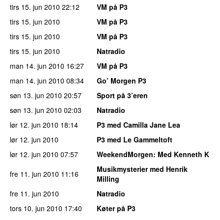
tirs 15. jun 2010
22:12
VM på P3
tirs 15. jun 2010
VM på P3
tirs 15. jun 2010
VM på P3
tirs 15. jun 2010
Natradio
man 14. jun 2010
16:27
VM på P3
man 14. jun 2010
08:34
Go’ Morgen P3
søn 13. jun 2010
20:57
Sport på 3’eren
søn 13. jun 2010
02:03
Natradio
lør 12. jun 2010
18:14
P3 med Camilla Jane Lea
lør 12. jun 2010
P3 med Le Gammeltoft
lør 12. jun 2010
07:57
WeekendMorgen
: Med Kenneth K
Musikmysterier med Henrik
fre 11. jun 2010
11:16
Milling
fre 11. jun 2010
Natradio
tors 10. jun 2010
17:40
Køter på P3