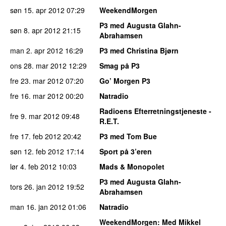
søn 15. apr 2012
07:29
WeekendMorgen
P3 med Augusta Glahn-
søn 8. apr 2012
21:15
Abrahamsen
man 2. apr 2012
16:29
P3 med Christina Bjørn
ons 28. mar 2012
12:29
Smag på P3
fre 23. mar 2012
07:20
Go’ Morgen P3
fre 16. mar 2012
00:20
Natradio
Radioens Efterretningstjeneste -
fre 9. mar 2012
09:48
R.E.T.
fre 17. feb 2012
20:42
P3 med Tom Bue
søn 12. feb 2012
17:14
Sport på 3’eren
lør 4. feb 2012
10:03
Mads & Monopolet
P3 med Augusta Glahn-
tors 26. jan 2012
19:52
Abrahamsen
man 16. jan 2012
01:06
Natradio
WeekendMorgen
: Med Mikkel