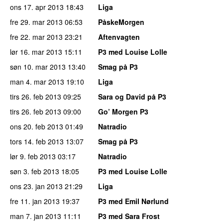
ons 17. apr 2013
18:43
Liga
fre 29. mar 2013
06:53
PåskeMorgen
fre 22. mar 2013
23:21
Aftenvagten
lør 16. mar 2013
15:11
P3 med Louise Lolle
søn 10. mar 2013
13:40
Smag på P3
man 4. mar 2013
19:10
Liga
tirs 26. feb 2013
09:25
Sara og David på P3
tirs 26. feb 2013
09:00
Go’ Morgen P3
ons 20. feb 2013
01:49
Natradio
tors 14. feb 2013
13:07
Smag på P3
lør 9. feb 2013
03:17
Natradio
søn 3. feb 2013
18:05
P3 med Louise Lolle
ons 23. jan 2013
21:29
Liga
fre 11. jan 2013
19:37
P3 med Emil Nørlund
man 7. jan 2013
11:11
P3 med Sara Frost