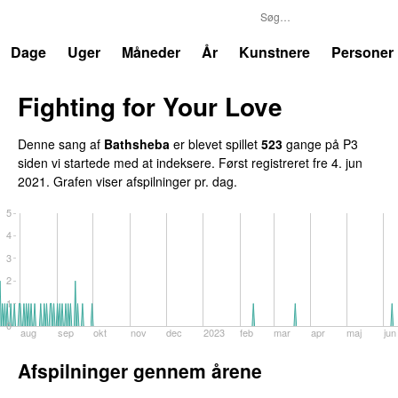
P3
Trends
Dage
Uger
Måneder
År
Kunstnere
Personer
Fighting for Your Love
Denne sang af
Bathsheba
er blevet spillet
523
gange på P3
siden vi startede med at indeksere. Først registreret
fre 4. jun
2021
. Grafen viser afspilninger pr. dag.
5
4
3
2
1
0
aug
sep
okt
nov
dec
2023
feb
mar
apr
maj
jun
Afspilninger gennem årene