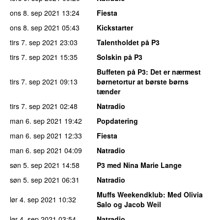
ons 8. sep 2021
13:24
Fiesta
ons 8. sep 2021
05:43
Kickstarter
tirs 7. sep 2021
23:03
Talentholdet på P3
tirs 7. sep 2021
15:35
Solskin på P3
Buffeten på P3
: Det er nærmest
tirs 7. sep 2021
09:13
børnetortur at børste børns
tænder
tirs 7. sep 2021
02:48
Natradio
man 6. sep 2021
19:42
Popdatering
man 6. sep 2021
12:33
Fiesta
man 6. sep 2021
04:09
Natradio
søn 5. sep 2021
14:58
P3 med Nina Marie Lange
søn 5. sep 2021
06:31
Natradio
Muffs Weekendklub
: Med Olivia
lør 4. sep 2021
10:32
Salo og Jacob Weil
lør 4. sep 2021
03:54
Natradio