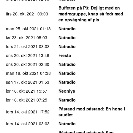
Buffeten på P3
: Dejligt med en
tirs 26. okt 2021
09:03
mødregruppe, knap så fedt med
en opvågning af pis
man 25. okt 2021
01:13
Natradio
lør 23. okt 2021
05:03
Natradio
tors 21. okt 2021
03:03
Natradio
ons 20. okt 2021
13:46
Fiesta
ons 20. okt 2021
02:30
Natradio
man 18. okt 2021
04:38
Natradio
søn 17. okt 2021
01:53
Natradio
lør 16. okt 2021
15:57
Neonlys
lør 16. okt 2021
07:25
Natradio
Påstand mod påstand
: En høne i
tors 14. okt 2021
17:52
studiet
tors 14. okt 2021
03:03
Natradio
Påstand mod påstand
: Kan