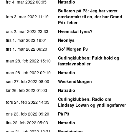
fre 4. mar 2022
00:05
Natradio
Buffeten på P3
: Jeg har været
tors 3. mar 2022
11:19
nærkontakt til en, der har Grand
Prix-feber
ons 2. mar 2022
23:33
Hvem skal fyres?
tirs 1. mar 2022
19:01
Neonlys
tirs 1. mar 2022
06:20
Go’ Morgen P3
Curlingklubben
: Fuldt hold og
man 28. feb 2022
15:10
fastelavnsboller
man 28. feb 2022
02:19
Natradio
søn 27. feb 2022
08:00
WeekendMorgen
lør 26. feb 2022
01:03
Natradio
Curlingklubben
: Radio om
tors 24. feb 2022
14:03
Lindsay Lowan og yndlingsfarver
ons 23. feb 2022
09:20
På P3
tirs 22. feb 2022
05:03
Natradio
man 21. feb 2022
12:21
Popdatering