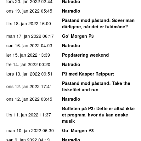
tors 20. jan 2022
02:44
Natradio
ons 19. jan 2022
05:45
Natradio
Påstand mod påstand
: Sover man
tirs 18. jan 2022
16:00
dårligere, når det er fuldmåne?
man 17. jan 2022
06:17
Go’ Morgen P3
søn 16. jan 2022
04:03
Natradio
lør 15. jan 2022
13:39
Popdatering weekend
fre 14. jan 2022
00:20
Natradio
tors 13. jan 2022
09:51
P3 med Kasper Reippurt
Påstand mod påstand
: Take the
ons 12. jan 2022
17:41
fiskefilet and run
ons 12. jan 2022
03:45
Natradio
Buffeten på P3
: Dette er altså ikke
tirs 11. jan 2022
11:37
et program, hvor du kan ønske
musik
man 10. jan 2022
06:30
Go’ Morgen P3
søn 9. jan 2022
04:19
Natradio