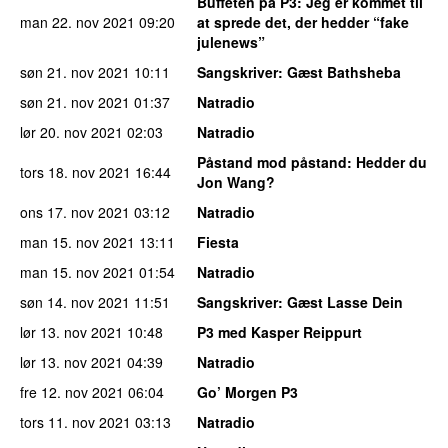
Buffeten på P3
: Jeg er kommet til
man 22. nov 2021
09:20
at sprede det, der hedder “fake
julenews”
søn 21. nov 2021
10:11
Sangskriver
: Gæst Bathsheba
søn 21. nov 2021
01:37
Natradio
lør 20. nov 2021
02:03
Natradio
Påstand mod påstand
: Hedder du
tors 18. nov 2021
16:44
Jon Wang?
ons 17. nov 2021
03:12
Natradio
man 15. nov 2021
13:11
Fiesta
man 15. nov 2021
01:54
Natradio
søn 14. nov 2021
11:51
Sangskriver
: Gæst Lasse Dein
lør 13. nov 2021
10:48
P3 med Kasper Reippurt
lør 13. nov 2021
04:39
Natradio
fre 12. nov 2021
06:04
Go’ Morgen P3
tors 11. nov 2021
03:13
Natradio