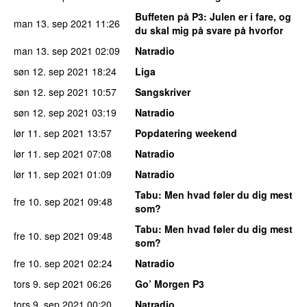
Buffeten på P3
: Julen er i fare, og
man 13. sep 2021
11:26
du skal mig på svare på hvorfor
man 13. sep 2021
02:09
Natradio
søn 12. sep 2021
18:24
Liga
søn 12. sep 2021
10:57
Sangskriver
søn 12. sep 2021
03:19
Natradio
lør 11. sep 2021
13:57
Popdatering weekend
lør 11. sep 2021
07:08
Natradio
lør 11. sep 2021
01:09
Natradio
Tabu
: Men hvad føler du dig mest
fre 10. sep 2021
09:48
som?
Tabu
: Men hvad føler du dig mest
fre 10. sep 2021
09:48
som?
fre 10. sep 2021
02:24
Natradio
tors 9. sep 2021
06:26
Go’ Morgen P3
tors 9. sep 2021
00:20
Natradio