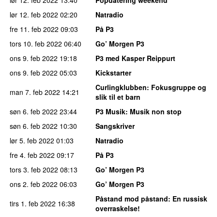
lør 12. feb 2022
13:40
Popdatering weekend
lør 12. feb 2022
02:20
Natradio
fre 11. feb 2022
09:03
På P3
tors 10. feb 2022
06:40
Go’ Morgen P3
ons 9. feb 2022
19:18
P3 med Kasper Reippurt
ons 9. feb 2022
05:03
Kickstarter
Curlingklubben
: Fokusgruppe og
man 7. feb 2022
14:21
slik til et barn
søn 6. feb 2022
23:44
P3 Musik
: Musik non stop
søn 6. feb 2022
10:30
Sangskriver
lør 5. feb 2022
01:03
Natradio
fre 4. feb 2022
09:17
På P3
tors 3. feb 2022
08:13
Go’ Morgen P3
ons 2. feb 2022
06:03
Go’ Morgen P3
Påstand mod påstand
: En russisk
tirs 1. feb 2022
16:38
overraskelse!