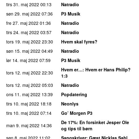
tirs 31. maj 2022
00:13
Natradio
søn 29. maj 2022
07:36
P3 Musik
fre 27. maj 2022
01:36
Natradio
tirs 24. maj 2022
03:57
Natradio
tors 19. maj 2022
23:30
Hvem skal fyres?
søn 15. maj 2022
04:49
Natradio
lør 14. maj 2022
07:59
P3 Musik
Hvem er…
: Hvem er Hans Philip?
tors 12. maj 2022
22:30
1:3
tors 12. maj 2022
05:03
Natradio
ons 11. maj 2022
13:39
Popdatering
tirs 10. maj 2022
18:18
Neonlys
tirs 10. maj 2022
07:14
Go’ Morgen P3
De 17%
: En forsinket Jesper Ole
man 9. maj 2022
14:36
og tips til børn
søn 8. maj 2022
11:02
Sangskriver
: Gæst Nicklas Sahl