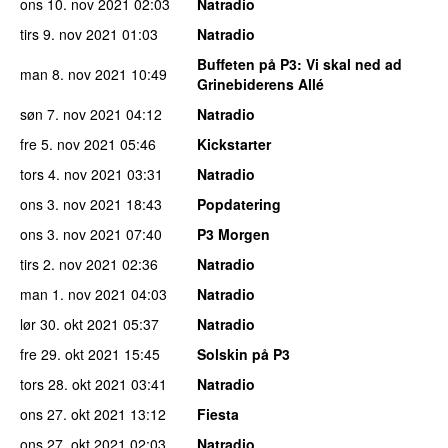
ons 10. nov 2021
02:03
Natradio
tirs 9. nov 2021
01:03
Natradio
Buffeten på P3
: Vi skal ned ad
man 8. nov 2021
10:49
Grinebiderens Allé
søn 7. nov 2021
04:12
Natradio
fre 5. nov 2021
05:46
Kickstarter
tors 4. nov 2021
03:31
Natradio
ons 3. nov 2021
18:43
Popdatering
ons 3. nov 2021
07:40
P3 Morgen
tirs 2. nov 2021
02:36
Natradio
man 1. nov 2021
04:03
Natradio
lør 30. okt 2021
05:37
Natradio
fre 29. okt 2021
15:45
Solskin på P3
tors 28. okt 2021
03:41
Natradio
ons 27. okt 2021
13:12
Fiesta
ons 27. okt 2021
02:03
Natradio