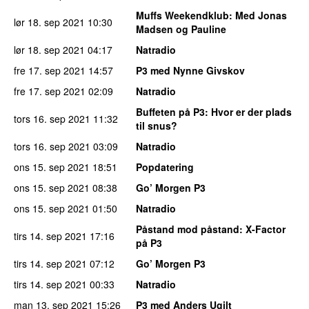
Muffs Weekendklub
: Med Jonas
lør 18. sep 2021
10:30
Madsen og Pauline
lør 18. sep 2021
04:17
Natradio
fre 17. sep 2021
14:57
P3 med Nynne Givskov
fre 17. sep 2021
02:09
Natradio
Buffeten på P3
: Hvor er der plads
tors 16. sep 2021
11:32
til snus?
tors 16. sep 2021
03:09
Natradio
ons 15. sep 2021
18:51
Popdatering
ons 15. sep 2021
08:38
Go’ Morgen P3
ons 15. sep 2021
01:50
Natradio
Påstand mod påstand
: X-Factor
tirs 14. sep 2021
17:16
på P3
tirs 14. sep 2021
07:12
Go’ Morgen P3
tirs 14. sep 2021
00:33
Natradio
man 13. sep 2021
15:26
P3 med Anders Ugilt