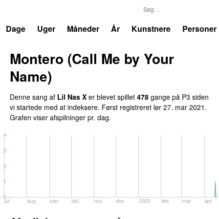
P3
Trends
Dage
Uger
Måneder
År
Kunstnere
Personer
Montero (Call Me by Your
Name)
Denne sang af
Lil Nas X
er blevet spillet
478
gange på P3 siden
vi startede med at indeksere. Først registreret
lør 27. mar 2021
.
Grafen viser afspilninger pr. dag.
4
3
2
1
0
jul
aug
sep
okt
nov
dec
2025
feb
mar
apr