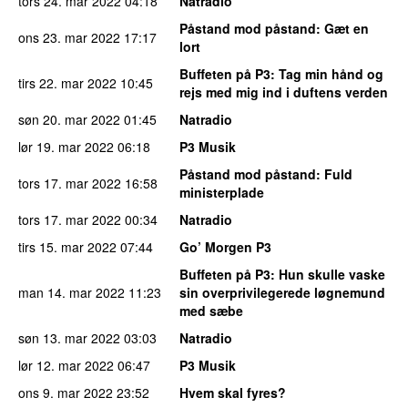
tors 24. mar 2022
04:18
Natradio
Påstand mod påstand
: Gæt en
ons 23. mar 2022
17:17
lort
Buffeten på P3
: Tag min hånd og
tirs 22. mar 2022
10:45
rejs med mig ind i duftens verden
søn 20. mar 2022
01:45
Natradio
lør 19. mar 2022
06:18
P3 Musik
Påstand mod påstand
: Fuld
tors 17. mar 2022
16:58
ministerplade
tors 17. mar 2022
00:34
Natradio
tirs 15. mar 2022
07:44
Go’ Morgen P3
Buffeten på P3
: Hun skulle vaske
man 14. mar 2022
11:23
sin overprivilegerede løgnemund
med sæbe
søn 13. mar 2022
03:03
Natradio
lør 12. mar 2022
06:47
P3 Musik
ons 9. mar 2022
23:52
Hvem skal fyres?