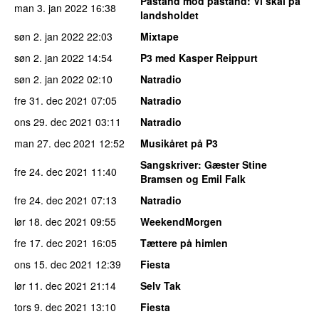
Påstand mod påstand
: Vi skal på
man 3. jan 2022
16:38
landsholdet
søn 2. jan 2022
22:03
Mixtape
søn 2. jan 2022
14:54
P3 med Kasper Reippurt
søn 2. jan 2022
02:10
Natradio
fre 31. dec 2021
07:05
Natradio
ons 29. dec 2021
03:11
Natradio
man 27. dec 2021
12:52
Musikåret på P3
Sangskriver
: Gæster Stine
fre 24. dec 2021
11:40
Bramsen og Emil Falk
fre 24. dec 2021
07:13
Natradio
lør 18. dec 2021
09:55
WeekendMorgen
fre 17. dec 2021
16:05
Tættere på himlen
ons 15. dec 2021
12:39
Fiesta
lør 11. dec 2021
21:14
Selv Tak
tors 9. dec 2021
13:10
Fiesta