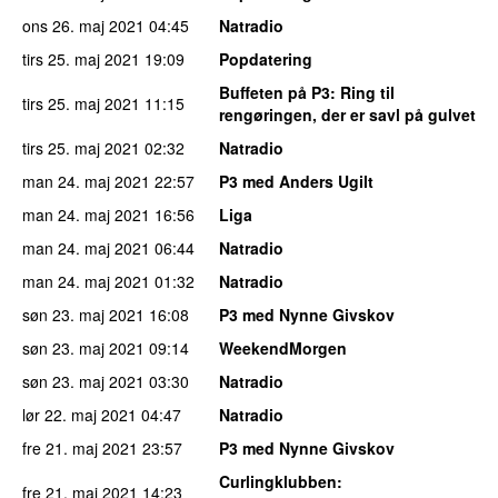
ons 26. maj 2021
04:45
Natradio
tirs 25. maj 2021
19:09
Popdatering
Buffeten på P3
: Ring til
tirs 25. maj 2021
11:15
rengøringen, der er savl på gulvet
tirs 25. maj 2021
02:32
Natradio
man 24. maj 2021
22:57
P3 med Anders Ugilt
man 24. maj 2021
16:56
Liga
man 24. maj 2021
06:44
Natradio
man 24. maj 2021
01:32
Natradio
søn 23. maj 2021
16:08
P3 med Nynne Givskov
søn 23. maj 2021
09:14
WeekendMorgen
søn 23. maj 2021
03:30
Natradio
lør 22. maj 2021
04:47
Natradio
fre 21. maj 2021
23:57
P3 med Nynne Givskov
Curlingklubben
:
fre 21. maj 2021
14:23