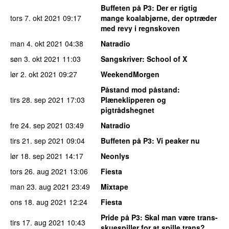
Buffeten på P3
: Der er rigtig
tors 7. okt 2021
09:17
mange koalabjørne, der optræder
med revy i regnskoven
man 4. okt 2021
04:38
Natradio
søn 3. okt 2021
11:03
Sangskriver
: School of X
lør 2. okt 2021
09:27
WeekendMorgen
Påstand mod påstand
:
tirs 28. sep 2021
17:03
Plæneklipperen og
pigtrådshegnet
fre 24. sep 2021
03:49
Natradio
tirs 21. sep 2021
09:04
Buffeten på P3
: Vi peaker nu
lør 18. sep 2021
14:17
Neonlys
tors 26. aug 2021
13:06
Fiesta
man 23. aug 2021
23:49
Mixtape
ons 18. aug 2021
12:24
Fiesta
Pride på P3
: Skal man være trans-
tirs 17. aug 2021
10:43
skuespiller for at spille trans?