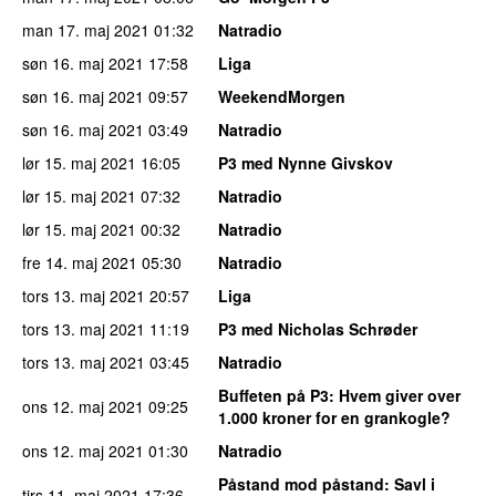
man 17. maj 2021
01:32
Natradio
søn 16. maj 2021
17:58
Liga
søn 16. maj 2021
09:57
WeekendMorgen
søn 16. maj 2021
03:49
Natradio
lør 15. maj 2021
16:05
P3 med Nynne Givskov
lør 15. maj 2021
07:32
Natradio
lør 15. maj 2021
00:32
Natradio
fre 14. maj 2021
05:30
Natradio
tors 13. maj 2021
20:57
Liga
tors 13. maj 2021
11:19
P3 med Nicholas Schrøder
tors 13. maj 2021
03:45
Natradio
Buffeten på P3
: Hvem giver over
ons 12. maj 2021
09:25
1.000 kroner for en grankogle?
ons 12. maj 2021
01:30
Natradio
Påstand mod påstand
: Savl i
tirs 11. maj 2021
17:36