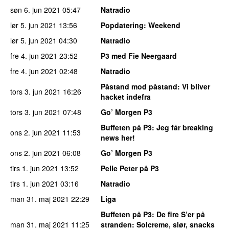
søn 6. jun 2021
05:47
Natradio
lør 5. jun 2021
13:56
Popdatering
: Weekend
lør 5. jun 2021
04:30
Natradio
fre 4. jun 2021
23:52
P3 med Fie Neergaard
fre 4. jun 2021
02:48
Natradio
Påstand mod påstand
: Vi bliver
tors 3. jun 2021
16:26
hacket indefra
tors 3. jun 2021
07:48
Go’ Morgen P3
Buffeten på P3
: Jeg får breaking
ons 2. jun 2021
11:53
news her!
ons 2. jun 2021
06:08
Go’ Morgen P3
tirs 1. jun 2021
13:52
Pelle Peter på P3
tirs 1. jun 2021
03:16
Natradio
man 31. maj 2021
22:29
Liga
Buffeten på P3
: De fire S’er på
man 31. maj 2021
11:25
stranden: Solcreme, slør, snacks