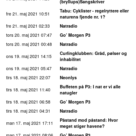
(bryllups)Sangskriver
Tabu
: Cyklister - regelryttere eller
fre 21. maj 2021
10:51
naturens fjende nr. 1?
fre 21. maj 2021
02:33
Natradio
tors 20. maj 2021
07:47
Go’ Morgen P3
tors 20. maj 2021
00:48
Natradio
Curlingklubben
: Gråd, pølser og
ons 19. maj 2021
14:15
inhabilitet
ons 19. maj 2021
05:47
Natradio
tirs 18. maj 2021
22:07
Neonlys
Buffeten på P3
: I nat er vi alle
tirs 18. maj 2021
11:40
natugler
tirs 18. maj 2021
06:58
Go’ Morgen P3
tirs 18. maj 2021
04:31
Natradio
Påstand mod påstand
: Hvor
man 17. maj 2021
17:11
meget stiger havene?
man 17. maj 2021
08:06
Go’ Morgen P3