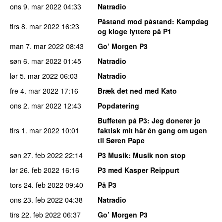
ons 9. mar 2022
04:33
Natradio
Påstand mod påstand
: Kampdag
tirs 8. mar 2022
16:23
og kloge lyttere på P1
man 7. mar 2022
08:43
Go’ Morgen P3
søn 6. mar 2022
01:45
Natradio
lør 5. mar 2022
06:03
Natradio
fre 4. mar 2022
17:16
Bræk det ned med Kato
ons 2. mar 2022
12:43
Popdatering
Buffeten på P3
: Jeg donerer jo
tirs 1. mar 2022
10:01
faktisk mit hår én gang om ugen
til Søren Pape
søn 27. feb 2022
22:14
P3 Musik
: Musik non stop
lør 26. feb 2022
16:16
P3 med Kasper Reippurt
tors 24. feb 2022
09:40
På P3
ons 23. feb 2022
04:38
Natradio
tirs 22. feb 2022
06:37
Go’ Morgen P3