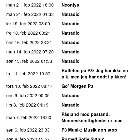
man 21. feb 2022
18:00
Neonlys
man 21. feb 2022
01:33
Natradio
lør 19. feb 2022
08:00
Natradio
fre 18. feb 2022
00:21
Natradio
ons 16. feb 2022
23:31
Natradio
man 14. feb 2022
07:20
Natradio
søn 13. feb 2022
01:33
Natradio
Buffeten på P3
: Jeg har ikke en
fre 11. feb 2022
10:57
pik, men jeg har ondt i pikken!
tors 10. feb 2022
08:47
Go’ Morgen P3
ons 9. feb 2022
00:05
Natradio
tirs 8. feb 2022
04:19
Natradio
Påstand mod påstand
:
man 7. feb 2022
16:00
Menneskerettigheder er nice
søn 6. feb 2022
23:33
P3 Musik
: Musik non stop
søn 6. feb 2022
15:57
P3 med Sofie Sytnik