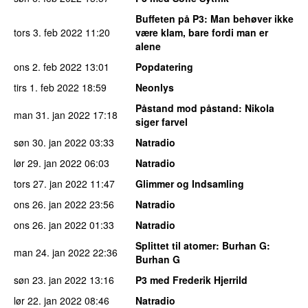
Buffeten på P3
: Man behøver ikke
tors 3. feb 2022
11:20
være klam, bare fordi man er
alene
ons 2. feb 2022
13:01
Popdatering
tirs 1. feb 2022
18:59
Neonlys
Påstand mod påstand
: Nikola
man 31. jan 2022
17:18
siger farvel
søn 30. jan 2022
03:33
Natradio
lør 29. jan 2022
06:03
Natradio
tors 27. jan 2022
11:47
Glimmer og Indsamling
ons 26. jan 2022
23:56
Natradio
ons 26. jan 2022
01:33
Natradio
Splittet til atomer
: Burhan G:
man 24. jan 2022
22:36
Burhan G
søn 23. jan 2022
13:16
P3 med Frederik Hjerrild
lør 22. jan 2022
08:46
Natradio