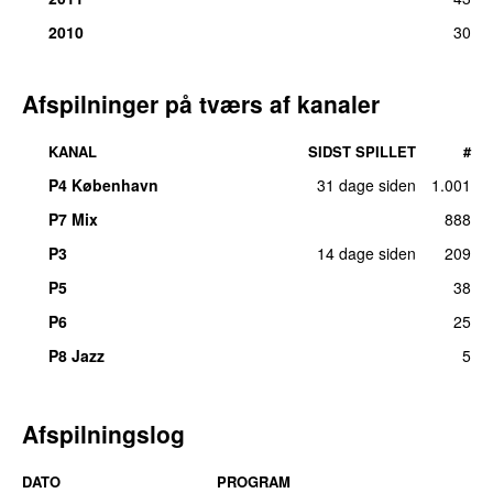
2010
30
Afspilninger på tværs af kanaler
KANAL
SIDST SPILLET
#
P4 København
31 dage siden
1.001
P7 Mix
888
P3
14 dage siden
209
UU
P5
38
P6
25
P8 Jazz
5
Afspilningslog
DATO
PROGRAM