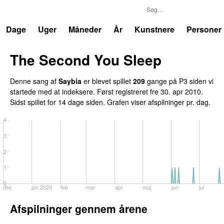
P3
Trends
Dage
Uger
Måneder
År
Kunstnere
Personer
The Second You Sleep
UU
Denne sang af
Saybia
er blevet spillet
209
gange på P3 siden vi
startede med at indeksere. Først registreret
fre 30. apr 2010
.
Sidst spillet
for 14 dage siden
. Grafen viser afspilninger pr. dag.
4
3
2
1
0
dec
jan 2026
feb
mar
apr
maj
jun
jul
Afspilninger gennem årene