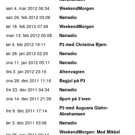
søn 4. mar 2012
06:34
WeekendMorgen
søn 26. feb 2012
03:06
Natradio
lør 18. feb 2012
07:49
WeekendMorgen
man 13. feb 2012
00:08
Natradio
lør 4. feb 2012
19:11
P3 med Christina Bjørn
lør 28. jan 2012
02:25
Natradio
ons 11. jan 2012
05:11
Natradio
tirs 3. jan 2012
23:16
Aftenvagten
ons 28. dec 2011
11:16
Bagjul på P3
fre 23. dec 2011
04:34
Natradio
ons 14. dec 2011
21:39
Sport på 3’eren
P3 med Augusta Glahn-
fre 9. dec 2011
17:14
Abrahamsen
lør 3. dec 2011
03:06
Natradio
WeekendMorgen
: Med Mikkel
lør 26. nov 2011
06:14