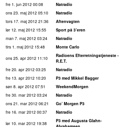
fre 1. jun 2012
00:08
Natradio
ons 23. maj 2012
05:10
Natradio
tors 17. maj 2012
21:36
Aftenvagten
lør 12. maj 2012
15:55
Sport på 3’eren
man 7. maj 2012
03:24
Natradio
tirs 1. maj 2012
15:48
Monte Carlo
Radioens Efterretningstjeneste -
ons 25. apr 2012
11:10
R.E.T.
fre 20. apr 2012
03:25
Natradio
fre 13. apr 2012
10:20
P3 med Mikkel Bagger
søn 8. apr 2012
07:51
WeekendMorgen
fre 30. mar 2012
03:24
Natradio
ons 21. mar 2012
06:21
Go’ Morgen P3
fre 16. mar 2012
00:37
Natradio
P3 med Augusta Glahn-
lør 10. mar 2012
19:38
Abrahamsen