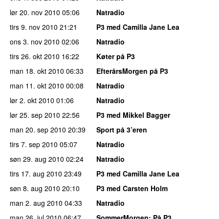
lør 20. nov 2010
05:06
Natradio
tirs 9. nov 2010
21:21
P3 med Camilla Jane Lea
ons 3. nov 2010
02:06
Natradio
tirs 26. okt 2010
16:22
Køter på P3
man 18. okt 2010
06:33
EfterårsMorgen på P3
man 11. okt 2010
00:08
Natradio
lør 2. okt 2010
01:06
Natradio
lør 25. sep 2010
22:56
P3 med Mikkel Bagger
man 20. sep 2010
20:39
Sport på 3’eren
tirs 7. sep 2010
05:07
Natradio
søn 29. aug 2010
02:24
Natradio
tirs 17. aug 2010
23:49
P3 med Camilla Jane Lea
søn 8. aug 2010
20:10
P3 med Carsten Holm
man 2. aug 2010
04:33
Natradio
man 26. jul 2010
06:47
SommerMorgen
: På P3