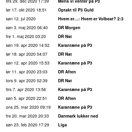
tirs 29. dec 2020
17:39
Mens vi venter på P3
lør 17. okt 2020
18:51
Optakt til P3 Guld
søn 12. jul 2020
Hvem er…
: Hvem er Volbeat? 2:3
søn 3. maj 2020
06:40
DR Morgen
fre 1. maj 2020
03:20
DR Nat
søn 19. apr 2020
14:52
Karantæne på P3
lør 18. apr 2020
04:07
DR Nat
søn 12. apr 2020
15:53
Karantæne på P3
lør 11. apr 2020
23:03
DR Aften
tors 9. apr 2020
02:39
DR Nat
tirs 7. apr 2020
13:56
Karantæne på P3
søn 5. apr 2020
22:51
DR Aften
ons 25. mar 2020
09:19
Karantæne på P3
fre 20. mar 2020
20:33
Danmark lukker ned
søn 23. feb 2020
17:29
Liga