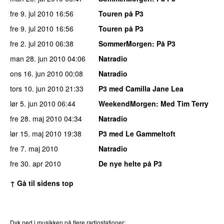
fre 9. jul 2010
16:56
Touren på P3
fre 9. jul 2010
16:56
Touren på P3
fre 2. jul 2010
06:38
SommerMorgen
: På P3
man 28. jun 2010
04:06
Natradio
ons 16. jun 2010
00:08
Natradio
tors 10. jun 2010
21:33
P3 med Camilla Jane Lea
lør 5. jun 2010
06:44
WeekendMorgen
: Med Tim Terry
fre 28. maj 2010
04:34
Natradio
lør 15. maj 2010
19:38
P3 med Le Gammeltoft
fre 7. maj 2010
Natradio
fre 30. apr 2010
De nye helte på P3
↑ Gå til sidens top
Dyk ned i musikken på flere radiostationer: