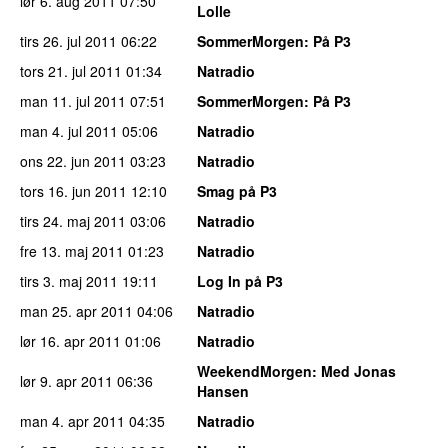
lør 6. aug 2011
07:50
Lolle
tirs 26. jul 2011
06:22
SommerMorgen
: På P3
tors 21. jul 2011
01:34
Natradio
man 11. jul 2011
07:51
SommerMorgen
: På P3
man 4. jul 2011
05:06
Natradio
ons 22. jun 2011
03:23
Natradio
tors 16. jun 2011
12:10
Smag på P3
tirs 24. maj 2011
03:06
Natradio
fre 13. maj 2011
01:23
Natradio
tirs 3. maj 2011
19:11
Log In på P3
man 25. apr 2011
04:06
Natradio
lør 16. apr 2011
01:06
Natradio
WeekendMorgen
: Med Jonas
lør 9. apr 2011
06:36
Hansen
man 4. apr 2011
04:35
Natradio