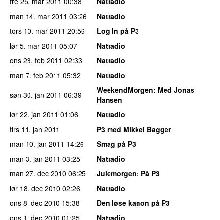
fre 25. mar 2011
00:38
Natradio
man 14. mar 2011
03:26
Natradio
tors 10. mar 2011
20:56
Log In på P3
lør 5. mar 2011
05:07
Natradio
ons 23. feb 2011
02:33
Natradio
man 7. feb 2011
05:32
Natradio
WeekendMorgen
: Med Jonas
søn 30. jan 2011
06:39
Hansen
lør 22. jan 2011
01:06
Natradio
tirs 11. jan 2011
P3 med Mikkel Bagger
man 10. jan 2011
14:26
Smag på P3
man 3. jan 2011
03:25
Natradio
man 27. dec 2010
06:25
Julemorgen
: På P3
lør 18. dec 2010
02:26
Natradio
ons 8. dec 2010
15:38
Den løse kanon på P3
ons 1. dec 2010
01:25
Natradio