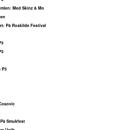
imlen
: Med Skinz & Mo
gen
et
: På Roskilde Festival
P3
P3
å P3
Cosovic
 På Smukfest
s Ugilt