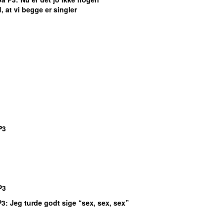
 at vi begge er singler
P3
P3
P3
: Jeg turde godt sige “sex, sex, sex”