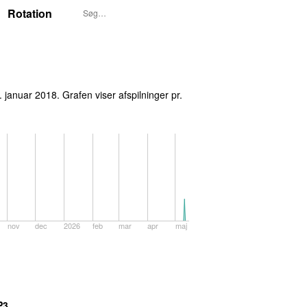
Rotation
5. januar 2018
. Grafen viser afspilninger pr.
nov
dec
2026
feb
mar
apr
maj
P3