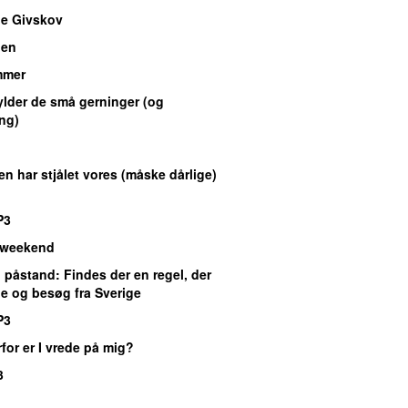
e Givskov
gen
mmer
hylder de små gerninger (og
ing)
en har stjålet vores (måske dårlige)
P3
 weekend
 påstand
: Findes der en regel, der
le og besøg fra Sverige
P3
rfor er I vrede på mig?
3