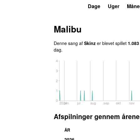
P3
Trends
Dage
Uger
Måne
Malibu
Denne sang af
Skinz
er blevet spillet
1.083
dag.
4
3
2
1
0
2024
jun
jul
aug
sep
okt
nov
Afspilninger gennem årene
ÅR
2026