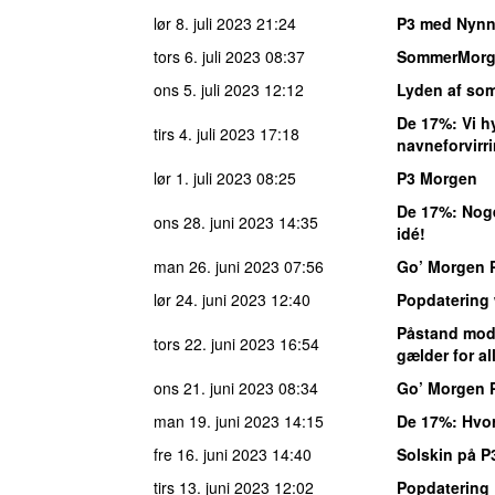
lør 8. juli 2023
21:24
P3 med Nynn
tors 6. juli 2023
08:37
SommerMor
ons 5. juli 2023
12:12
Lyden af so
De 17%
: Vi 
tirs 4. juli 2023
17:18
navneforvirr
lør 1. juli 2023
08:25
P3 Morgen
De 17%
: Nog
ons 28. juni 2023
14:35
idé!
man 26. juni 2023
07:56
Go’ Morgen 
lør 24. juni 2023
12:40
Popdatering
Påstand mod
tors 22. juni 2023
16:54
gælder for al
ons 21. juni 2023
08:34
Go’ Morgen 
man 19. juni 2023
14:15
De 17%
: Hvo
fre 16. juni 2023
14:40
Solskin på P
tirs 13. juni 2023
12:02
Popdatering