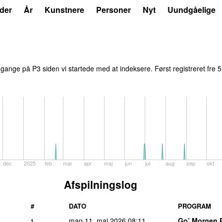
der
År
Kunstnere
Personer
Nyt
Uundgåelige
gange på P3 siden vi startede med at indeksere. Først registreret
fre 
dec
2025
feb
mar
apr
maj
jun
jul
aug
sep
okt
Afspilningslog
#
DATO
PROGRAM
man 11. maj 2026
08:11
Go’ Morgen 
1