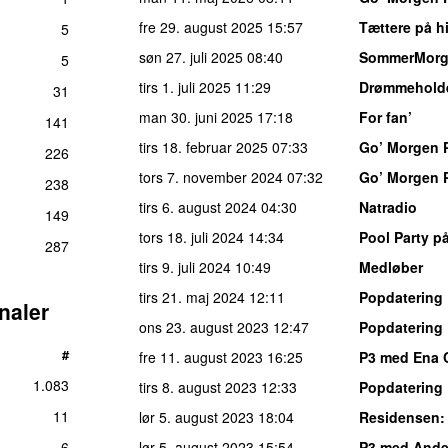
fre 29. august 2025
15:57
Tættere på h
5
søn 27. juli 2025
08:40
SommerMor
5
tirs 1. juli 2025
11:29
Drømmehold
31
man 30. juni 2025
17:18
For fan’
141
tirs 18. februar 2025
07:33
Go’ Morgen 
226
tors 7. november 2024
07:32
Go’ Morgen 
238
tirs 6. august 2024
04:30
Natradio
149
tors 18. juli 2024
14:34
Pool Party p
287
tirs 9. juli 2024
10:49
Medløber
tirs 21. maj 2024
12:11
Popdatering
naler
ons 23. august 2023
12:47
Popdatering
#
fre 11. august 2023
16:25
P3 med Ena 
1.083
tirs 8. august 2023
12:33
Popdatering
11
lør 5. august 2023
18:04
Residensen
:
6
lør 5. august 2023
15:54
P3 med Ander