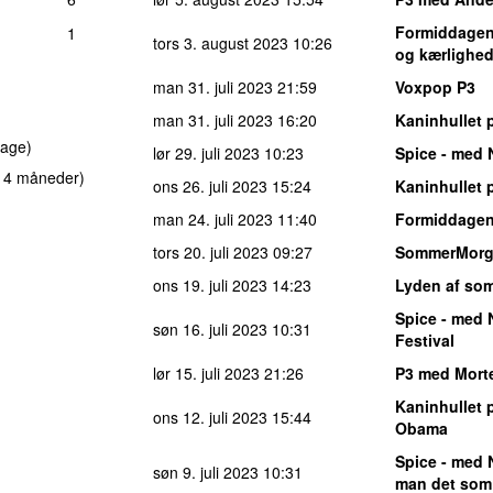
Formiddagen 
1
tors 3. august 2023
10:26
og kærlighe
man 31. juli 2023
21:59
Voxpop P3
man 31. juli 2023
16:20
Kaninhullet 
dage)
lør 29. juli 2023
10:23
Spice - med 
r 4 måneder)
ons 26. juli 2023
15:24
Kaninhullet 
man 24. juli 2023
11:40
Formiddagen
tors 20. juli 2023
09:27
SommerMor
ons 19. juli 2023
14:23
Lyden af so
Spice - med 
søn 16. juli 2023
10:31
Festival
lør 15. juli 2023
21:26
P3 med Mort
Kaninhullet 
ons 12. juli 2023
15:44
Obama
Spice - med 
søn 9. juli 2023
10:31
man det som