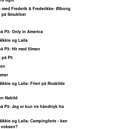
med Frederik & Frederikke
: Ølbong
d på Smukfest
på P3
: Only in America
Nikkie og Laila
på P3
: Hit med filmen
 på P3
gen
mmer
Nikkie og Laila
: Frieri på Roskilde
en Nabild
på P3
: Jeg er kun tre håndtryk fra
Nikkie og Laila
: Campingferie - kan
 voksen?