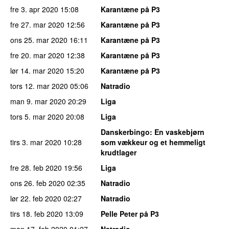
fre 3. apr 2020
15:08
Karantæne på P3
fre 27. mar 2020
12:56
Karantæne på P3
ons 25. mar 2020
16:11
Karantæne på P3
fre 20. mar 2020
12:38
Karantæne på P3
lør 14. mar 2020
15:20
Karantæne på P3
tors 12. mar 2020
05:06
Natradio
man 9. mar 2020
20:29
Liga
tors 5. mar 2020
20:08
Liga
Danskerbingo
: En vaskebjørn
tirs 3. mar 2020
10:28
som vækkeur og et hemmeligt
krudtlager
fre 28. feb 2020
19:56
Liga
ons 26. feb 2020
02:35
Natradio
lør 22. feb 2020
02:27
Natradio
tirs 18. feb 2020
13:09
Pelle Peter på P3
man 17. feb 2020
01:27
Natradio