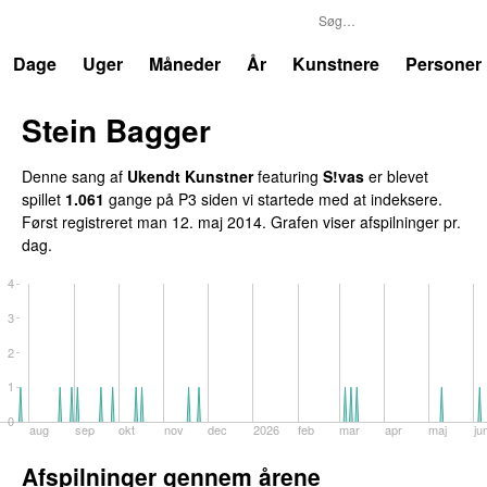
P3
Trends
Dage
Uger
Måneder
År
Kunstnere
Personer
Stein Bagger
Denne sang af
Ukendt Kunstner
featuring
S!vas
er blevet
spillet
1.061
gange på P3 siden vi startede med at indeksere.
Først registreret
man 12. maj 2014
. Grafen viser afspilninger pr.
dag.
4
3
2
1
0
aug
sep
okt
nov
dec
2026
feb
mar
apr
maj
ju
Afspilninger gennem årene