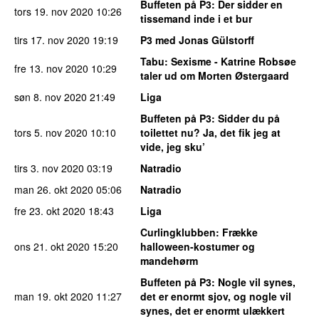
Buffeten på P3
: Der sidder en
tors 19. nov 2020
10:26
tissemand inde i et bur
tirs 17. nov 2020
19:19
P3 med Jonas Gülstorff
Tabu
: Sexisme - Katrine Robsøe
fre 13. nov 2020
10:29
taler ud om Morten Østergaard
søn 8. nov 2020
21:49
Liga
Buffeten på P3
: Sidder du på
tors 5. nov 2020
10:10
toilettet nu? Ja, det fik jeg at
vide, jeg sku’
tirs 3. nov 2020
03:19
Natradio
man 26. okt 2020
05:06
Natradio
fre 23. okt 2020
18:43
Liga
Curlingklubben
: Frække
ons 21. okt 2020
15:20
halloween-kostumer og
mandehørm
Buffeten på P3
: Nogle vil synes,
man 19. okt 2020
11:27
det er enormt sjov, og nogle vil
synes, det er enormt ulækkert