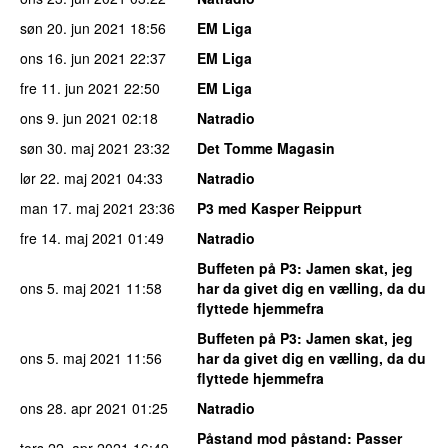
søn 20. jun 2021
18:56
EM Liga
ons 16. jun 2021
22:37
EM Liga
fre 11. jun 2021
22:50
EM Liga
ons 9. jun 2021
02:18
Natradio
søn 30. maj 2021
23:32
Det Tomme Magasin
lør 22. maj 2021
04:33
Natradio
man 17. maj 2021
23:36
P3 med Kasper Reippurt
fre 14. maj 2021
01:49
Natradio
Buffeten på P3
: Jamen skat, jeg
ons 5. maj 2021
11:58
har da givet dig en vælling, da du
flyttede hjemmefra
Buffeten på P3
: Jamen skat, jeg
ons 5. maj 2021
11:56
har da givet dig en vælling, da du
flyttede hjemmefra
ons 28. apr 2021
01:25
Natradio
Påstand mod påstand
: Passer
tors 22. apr 2021
16:49